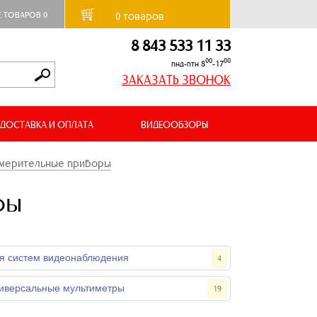
товаров
Е ТОВАРОВ
0
0
8 843 533 11 33
00
00
пнд-птн 8
-17
ЗАКАЗАТЬ ЗВОНОК
ДОСТАВКА И ОПЛАТА
ВИДЕООБЗОРЫ
змерительные приборы
ры
я систем видеонаблюдения
4
ниверсальные мультиметры
19