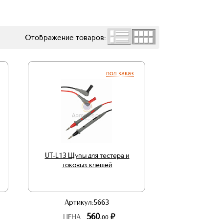
Отображение товаров:
под заказ
UT-L13 Щупы для тестера и
токовых клещей
Артикул:5663
560.
р.
ЦЕНА
00