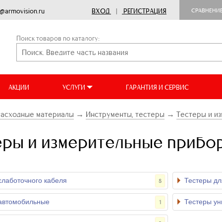
o@armovision.ru
ВХОД
|
РЕГИСТРАЦИЯ
СРАВНЕНИ
Поиск товаров по каталогу:
АКЦИИ
УСЛУГИ
ГАРАНТИЯ И СЕРВИС
Расходные материалы
→
Инструменты, тестеры
→
Тестеры и и
еры и измерительные прибо
слаботочного кабеля
Тестеры дл
8
автомобильные
Тестеры у
1