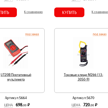
ПИТЬ
К сравнению
КУПИТЬ
К сравнен
под заказ
под заказ
UT20B Портативный
Токовые клещи M266 (13-
мультиметр
3050-9)
Артикул:5664
Артикул:5670
698.
720.
р.
р.
ЦЕНА
ЦЕНА
00
00