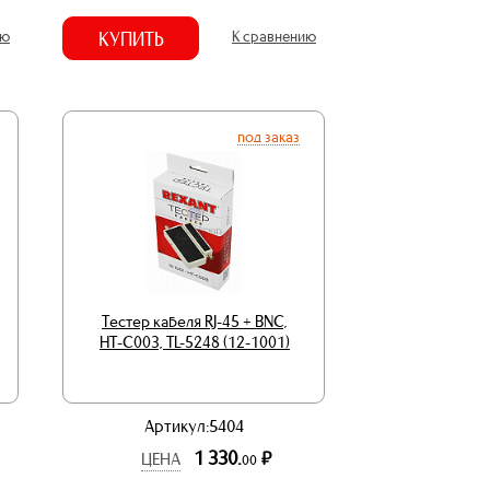
ию
КУПИТЬ
К сравнению
под заказ
Тестер кабеля RJ-45 + BNC,
HT-C003, TL-5248 (12-1001)
Артикул:5404
1 330.
р.
ЦЕНА
00