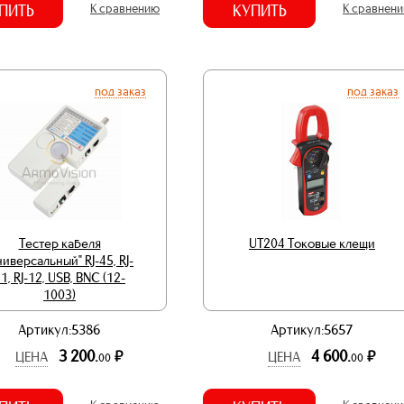
ПИТЬ
К сравнению
КУПИТЬ
К сравнен
под заказ
под заказ
Тестер кабеля
UT204 Токовые клещи
ниверсальный" RJ-45, RJ-
1, RJ-12, USB, BNC (12-
1003)
Артикул:5386
Артикул:5657
3 200.
4 600.
р.
р.
ЦЕНА
ЦЕНА
00
00