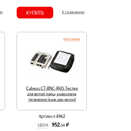
ию
КУПИТЬ
К сравнению
под заказ
Cabeus CT-BNC-RJ45 Тестер
для витой пары, коаксиала,
телефона (кож.зам.чехол)
Артикул:4962
952.
р.
ЦЕНА
00