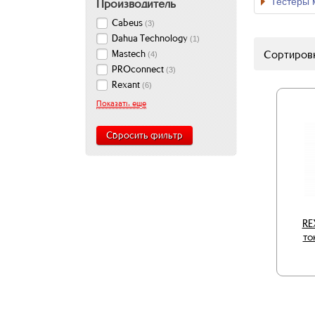
Тестеры 
Производитель
Cabeus
(
3
)
Dahua Technology
(
1
)
Сортировк
Mastech
(
4
)
PROconnect
(
3
)
Rexant
(
6
)
Показать еще
Сбросить фильтр
RE
то