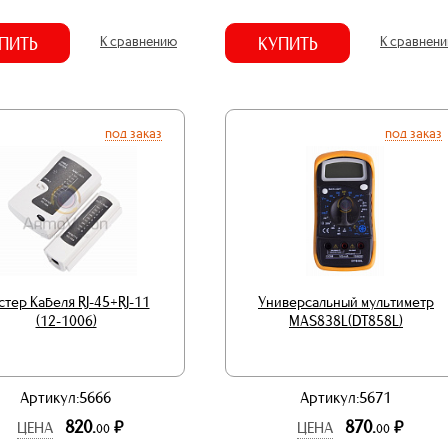
ПИТЬ
К сравнению
КУПИТЬ
К сравнен
под заказ
под заказ
стер Кабеля RJ-45+RJ-11
Универсальный мультиметр
(12-1006)
MAS838L(DT858L)
Артикул:5666
Артикул:5671
820.
870.
р.
р.
ЦЕНА
ЦЕНА
00
00