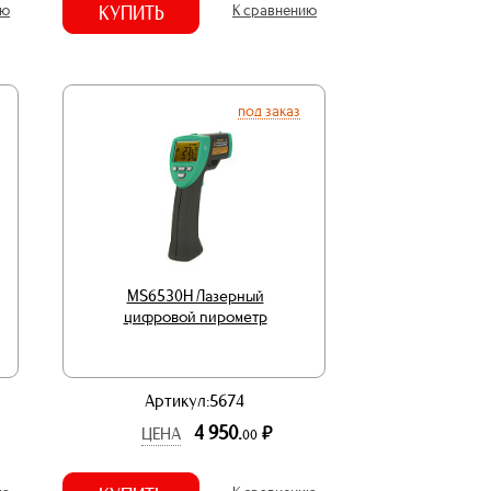
ию
КУПИТЬ
К сравнению
под заказ
MS6530H Лазерный
цифровой пирометр
Артикул:5674
4 950.
р.
ЦЕНА
00