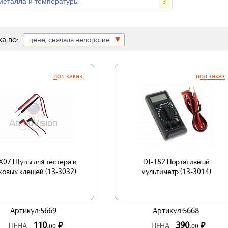
металла и температуры
3
а по:
цене, сначала недорогие
под заказ
под заказ
X07 Щупы для тестера и
DT-182 Портативный
ковых клещей (13-3032)
мультиметр (13-3014)
Артикул:5669
Артикул:5668
110.
390.
р.
р.
ЦЕНА
ЦЕНА
00
00