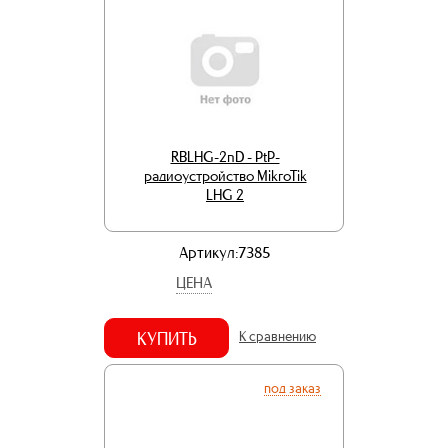
RBLHG-2nD - PtP-
радиоустройство MikroTik
LHG 2
Артикул:7385
ЦЕНА
КУПИТЬ
К сравнению
под заказ