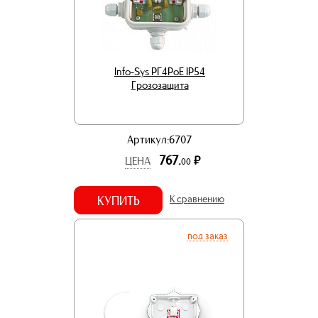
Info-Sys РГ4PoE IP54
Грозозащита
Артикул:6707
767.
р.
ЦЕНА
00
КУПИТЬ
К сравнению
под заказ