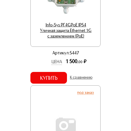
Info-Sys РГ4GPoE IP54
Уличная защита Ethernet 1G
с заземлением (PoE)
Артикул:5447
1 500.
р.
ЦЕНА
00
КУПИТЬ
К сравнению
под заказ