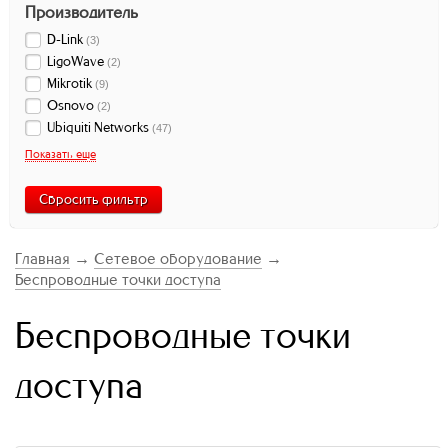
Производитель
D-Link
(
3
)
LigoWave
(
2
)
Mikrotik
(
9
)
Osnovo
(
2
)
Ubiquiti Networks
(
47
)
Показать еще
Сбросить фильтр
Главная
→
Сетевое оборудование
→
Беспроводные точки доступа
Беспроводные точки
доступа