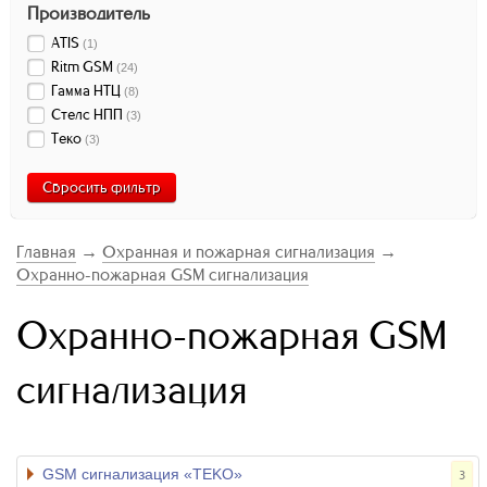
Производитель
ATIS
(
1
)
Ritm GSM
(
24
)
Гамма НТЦ
(
8
)
Стелс НПП
(
3
)
Теко
(
3
)
Сбросить фильтр
Главная
→
Охранная и пожарная сигнализация
→
Охранно-пожарная GSM сигнализация
Охранно-пожарная GSM
сигнализация
GSM сигнализация «TEKO»
3