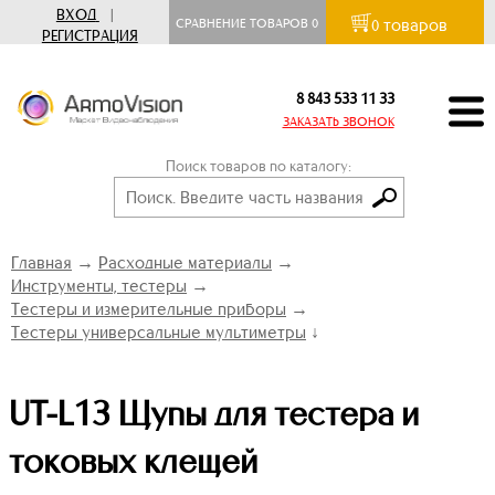
ВХОД
|
товаров
СРАВНЕНИЕ ТОВАРОВ
0
0
РЕГИСТРАЦИЯ
8 843 533 11 33
ЗАКАЗАТЬ ЗВОНОК
Поиск товаров по каталогу:
Главная
→
Расходные материалы
→
Инструменты, тестеры
→
Тестеры и измерительные приборы
→
Тестеры универсальные мультиметры
↓
UT-L13 Щупы для тестера и
токовых клещей