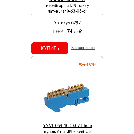
изолятор на DIN-рейку
латунь (sn0-63-08-d)
Артикул:6297
74.
р.
ЦЕНА
70
КУПИТЬ
К сравнению
под заказ
YNN10-69-10D-K07 Шина
нулевая на DIN-изолятор