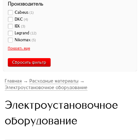
Производитель
Cabeus
(
1
)
DKC
(
4
)
IEK
(
3
)
Legrand
(
12
)
Nikomax
(
5
)
Показать еще
Сбросить фильтр
Главная
→
Расходные материалы
→
Электроустановочное оборудование
Электроустановочное
оборудование