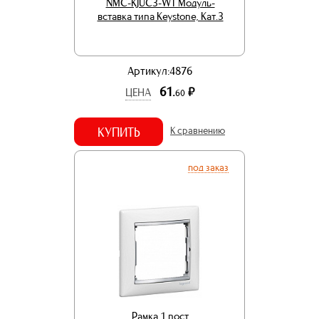
NMC-KJUC3-WT Модуль-
вставка типа Keystone, Кат.3
Артикул:4876
61.
р.
ЦЕНА
60
КУПИТЬ
К сравнению
под заказ
Рамка 1 пост