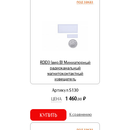
под заказ
RDD3 (вер.В) Миниатюрный
радиоканальный
магнитоконтактный
извещатель
Артикул:5130
1 460.
р.
ЦЕНА
00
КУПИТЬ
К сравнению
под заказ