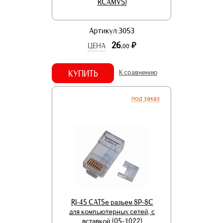
RCAMVS)
Артикул:3053
26.
р.
ЦЕНА
00
КУПИТЬ
К сравнению
под заказ
RJ-45 CAT5e разъем 8P-8C
для компьютерных сетей, с
вставкой (05-1022)