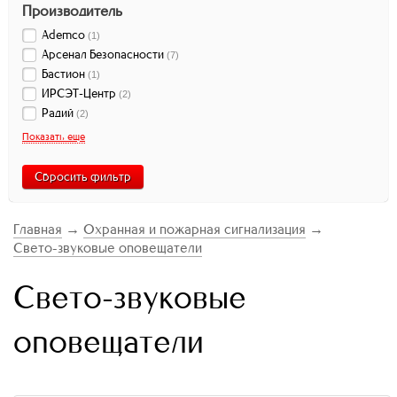
Производитель
Ademco
(
1
)
Арсенал Безопасности
(
7
)
Бастион
(
1
)
ИРСЭТ-Центр
(
2
)
Радий
(
2
)
Показать еще
Сбросить фильтр
Главная
→
Охранная и пожарная сигнализация
→
Свето-звуковые оповещатели
Свето-звуковые
оповещатели