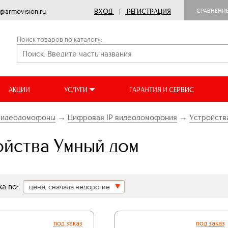
o@armovision.ru
ВХОД
|
РЕГИСТРАЦИЯ
СРАВНЕНИ
Поиск товаров по каталогу:
АКЦИИ
УСЛУГИ
ГАРАНТИЯ И СЕРВИС
Видеодомофоны
→
Цифровая IP видеодомофония
→
Устройств
ойства Умный дом
а по:
цене, сначала недорогие
под заказ
под заказ