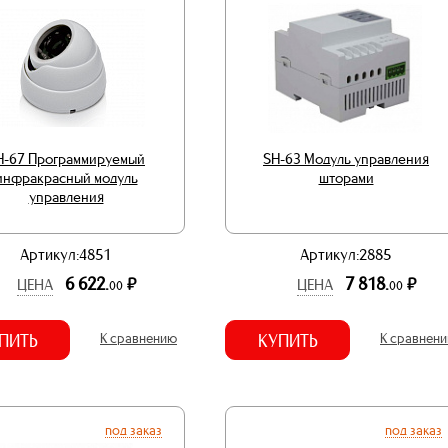
H-67 Программируемый
SH-63 Модуль управления
инфракрасный модуль
шторами
управления
Артикул:4851
Артикул:2885
6 622.
7 818.
р.
р.
ЦЕНА
ЦЕНА
00
00
ПИТЬ
К сравнению
КУПИТЬ
К сравнен
под заказ
под заказ