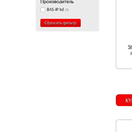
Производитель
BAS-IP ltd
(
9
)
Сбросить фильтр
S
КУ