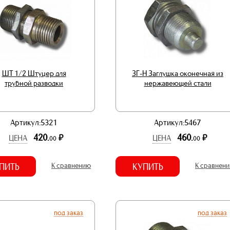
ШТ 1/2 Штуцер для
ЗГ-Н Заглушка оконечная из
трубной разводки
нержавеющей стали
Артикул:5321
Артикул:5467
420.
460.
р.
р.
ЦЕНА
ЦЕНА
00
00
ПИТЬ
К сравнению
КУПИТЬ
К сравнен
под заказ
под заказ