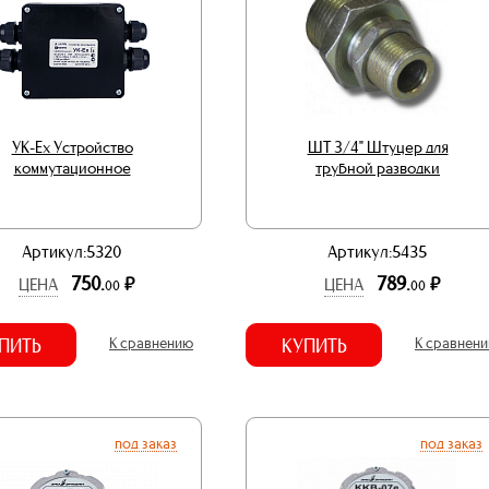
УК-Ex Устройство
ШТ 3/4" Штуцер для
коммутационное
трубной разводки
Артикул:5320
Артикул:5435
750.
789.
р.
р.
ЦЕНА
ЦЕНА
00
00
ПИТЬ
К сравнению
КУПИТЬ
К сравнен
под заказ
под заказ