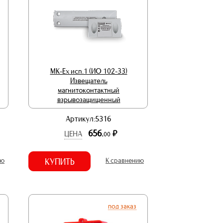
МК-Ex исп.1 (ИО 102-33)
Извещатель
магнитоконтактный
взрывозащищенный
Артикул:5316
656.
р.
ЦЕНА
00
ию
КУПИТЬ
К сравнению
под заказ