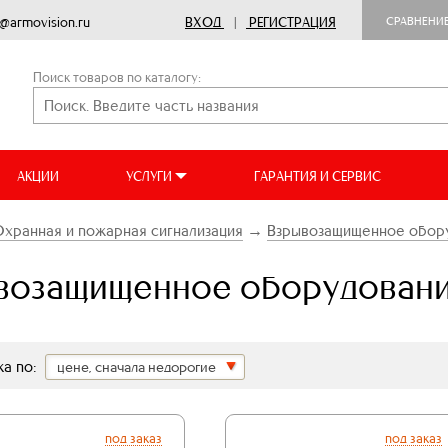
o@armovision.ru
ВХОД
|
РЕГИСТРАЦИЯ
СРАВНЕНИ
Поиск товаров по каталогу:
АКЦИИ
УСЛУГИ
ГАРАНТИЯ И СЕРВИС
хранная и пожарная сигнализация
→
Взрывозащищенное обор
возащищенное оборудован
а по:
цене, сначала недорогие
под заказ
под заказ