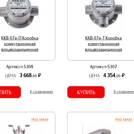
ККВ-07е-П Коробка
ККВ-07е-Т Коробка
коммутационная
коммутационная
взрывозащищенная
взрывозащищенная
Артикул:5308
Артикул:5307
3 668.
4 354.
р.
р.
ЦЕНА
ЦЕНА
00
00
ПИТЬ
К сравнению
КУПИТЬ
К сравнен
под заказ
под заказ