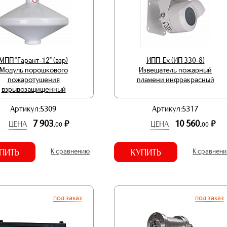
МПП "Гарант-12" (взр)
ИПП-Ex (ИП 330-8)
Модуль порошкового
Извещатель пожарный
пожаротушения
пламени инфракрасный
взрывозащищенный
Артикул:5309
Артикул:5317
7 903.
10 560.
р.
р.
ЦЕНА
ЦЕНА
00
00
ПИТЬ
К сравнению
КУПИТЬ
К сравнен
под заказ
под заказ