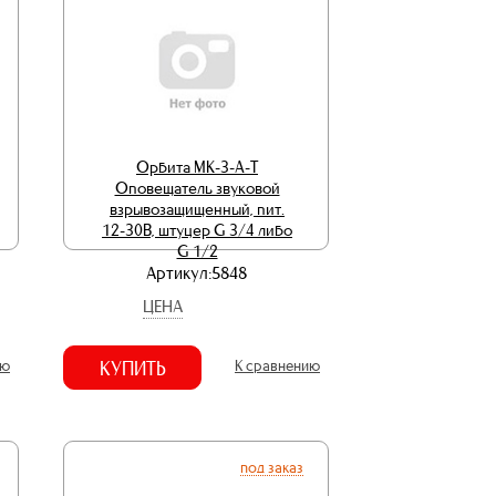
Орбита МК-3-А-Т
Оповещатель звуковой
взрывозащищенный, пит.
12-30В, штуцер G 3/4 либо
G 1/2
Артикул:5848
ЦЕНА
ию
КУПИТЬ
К сравнению
под заказ