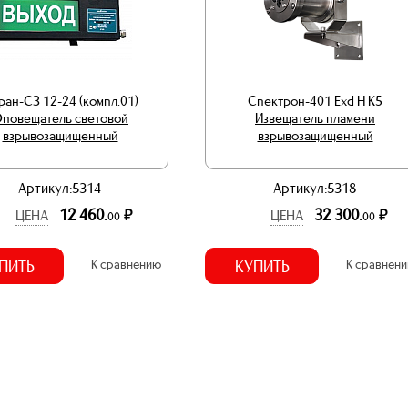
ран-СЗ 12-24 (компл.01)
Спектрон-401 Ехd Н К5
повещатель световой
Извещатель пламени
взрывозащищенный
взрывозащищенный
Артикул:5314
Артикул:5318
12 460.
32 300.
р.
р.
ЦЕНА
ЦЕНА
00
00
ПИТЬ
К сравнению
КУПИТЬ
К сравнен