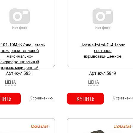
 101-10М/B Извещатель
Плазма-Ех(m)-С-4 Табло
пожарный тепловой
световое
максимально-
взрывозащищенное
дифференциальный
взрывозащищенный
Артикул:5851
Артикул:5849
ЦЕНА
ЦЕНА
ПИТЬ
К сравнению
КУПИТЬ
К сравнен
под заказ
под заказ