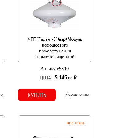
МПП "Гарант-5" (взр) Модуль
порошкового
пожаротушения
взрывозащищенный
Артикул:5310
5 145.
р.
ЦЕНА
00
ию
КУПИТЬ
К сравнению
под заказ