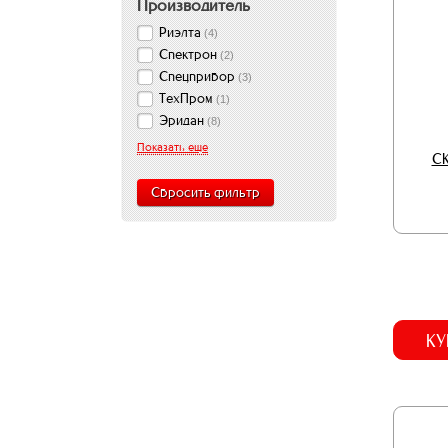
Производитель
Риэлта
(
4
)
Спектрон
(
2
)
Спецприбор
(
3
)
ТехПром
(
1
)
Эридан
(
8
)
Показать еще
СК
Сбросить фильтр
КУ