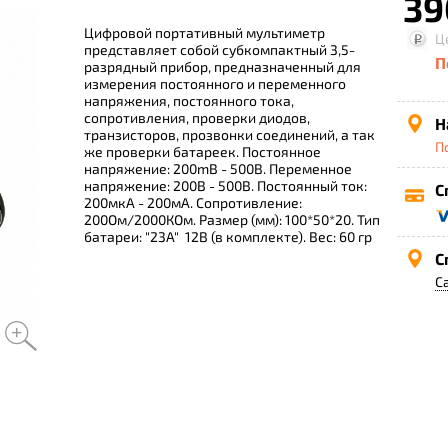
39
Цифровой портативный мультиметр
Ц
представляет собой субкомпактный 3,5-
П
разрядный прибор, предназначенный для
измерения постоянного и переменного
напряжения, постоянного тока,
сопротивления, проверки диодов,
Н
транзисторов, прозвонки соединений, а так
П
же проверки батареек. Постоянное
напряжение: 200mВ - 500В. Переменное
напряжение: 200В - 500В. Постоянный ток:
С
200мкА - 200мА. Сопротивление:
200Ом/2000КОм. Размер (мм): 100*50*20. Тип
батареи: "23А" 12В (в комплекте). Вес: 60 гр
С
С