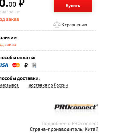
0.
р.
00
Купить
ена*
за шт.
од заказ
К сравнению
аличие:
од заказ
пособы оплаты:
пособы доставки:
амовывоз
доставка по России
Подробнее о PROconnect
Страна-производитель: Китай