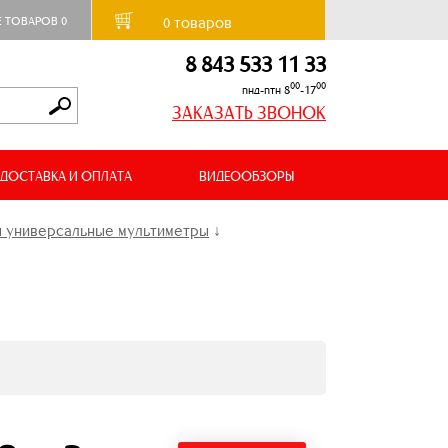
товаров
Е ТОВАРОВ
0
0
8 843 533 11 33
00
00
пнд-птн 8
-17
ЗАКАЗАТЬ ЗВОНОК
ДОСТАВКА И ОПЛАТА
ВИДЕООБЗОРЫ
 универсальные мультиметры
↓