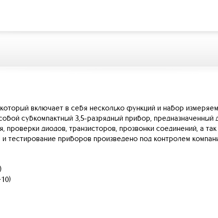
который включает в себя несколько функций и набор измеряе
 собой субкомпактный 3,5-разрядный прибор, предназначенный 
, проверки диодов, транзисторов, прозвонки соединений, а та
 и тестирование приборов произведено под контролем компан
)
10)