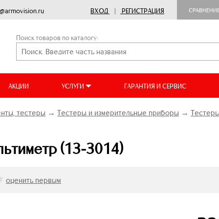
o@armovision.ru
ВХОД
|
РЕГИСТРАЦИЯ
СРАВНЕНИ
Поиск товаров по каталогу:
АКЦИИ
УСЛУГИ
ГАРАНТИЯ И СЕРВИС
нты, тестеры
→
Тестеры и измерительные приборы
→
Тестеры
ьтиметр (13-3014)
оценить первым