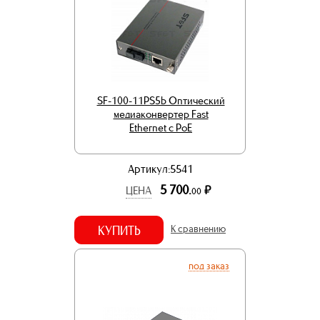
SF-100-11PS5b Оптический
медиаконвертер Fast
Ethernet с PoE
Артикул:5541
5 700.
р.
ЦЕНА
00
КУПИТЬ
К сравнению
под заказ