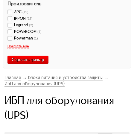
Производитель
APC
(
19
)
IPPON
(
18
)
Legrand
(
2
)
POWERCOM
(
1
)
Powerman
(
1
)
Показать еще
Сбросить фильтр
Главная
→
Блоки питания и устройства защиты
→
ИБП для оборудования (UPS)
ИБП для оборудования
(UPS)