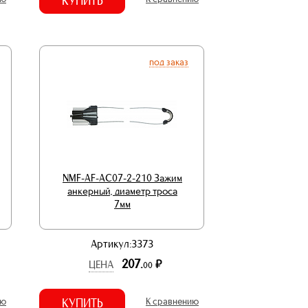
КУПИТЬ
под заказ
NMF-AF-AC07-2-210 Зажим
анкерный, диаметр троса
7мм
Артикул:3373
207.
р.
ЦЕНА
00
ию
КУПИТЬ
К сравнению