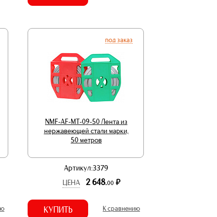
под заказ
NMF-AF-MT-09-50 Лента из
нержавеющей стали марки,
50 метров
Артикул:3379
2 648.
р.
ЦЕНА
00
ию
КУПИТЬ
К сравнению