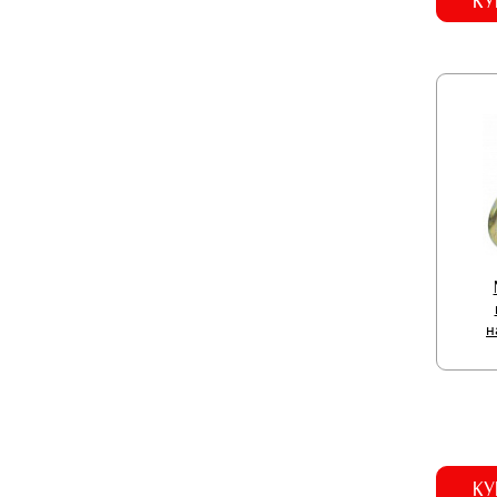
КУ
н
КУ