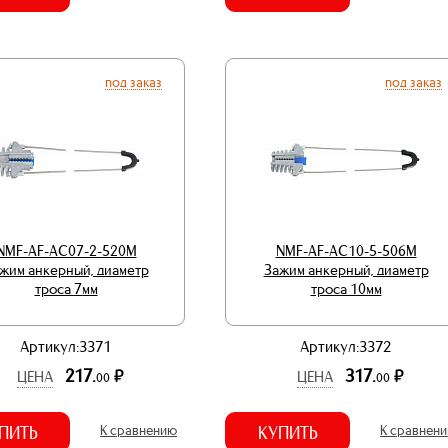
под заказ
под заказ
NMF-AF-AC07-2-520M
NMF-AF-AC10-5-506M
жим анкерный, диаметр
Зажим анкерный, диаметр
троса 7мм
троса 10мм
Артикул:3371
Артикул:3372
217.
317.
р.
р.
ЦЕНА
ЦЕНА
00
00
ПИТЬ
К сравнению
КУПИТЬ
К сравнен