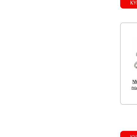
КУ
NM
по