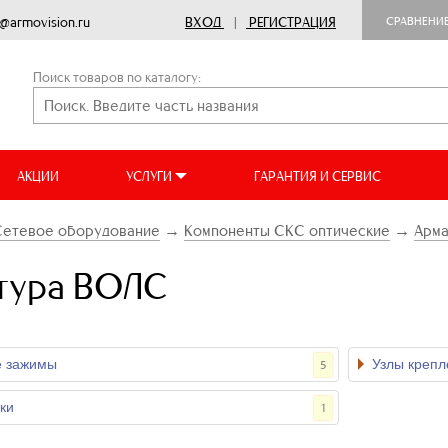
o@armovision.ru
ВХОД
|
РЕГИСТРАЦИЯ
СРАВНЕНИ
Поиск товаров по каталогу:
АКЦИИ
УСЛУГИ
ГАРАНТИЯ И СЕРВИС
Сетевое оборудование
→
Компоненты СКС оптические
→
Арм
тура ВОЛС
е зажимы
Узлы крепл
5
ки
1