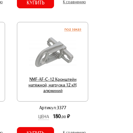
ию
КУПИТЬ
К сравнению
под заказ
NMF-AF-C-12 Кронштейн
натяжной, нагрузка 12 кН,
алюминий
Артикул:3377
180.
р.
ЦЕНА
00
ию
К сравнению