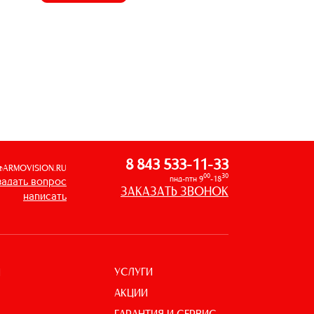
8 843 533-11-33
@ARMOVISION.RU
00
30
пнд-птн 9
-18
задать вопрос
ЗАКАЗАТЬ ЗВОНОК
написать
УСЛУГИ
И
АКЦИИ
ГАРАНТИЯ И СЕРВИС