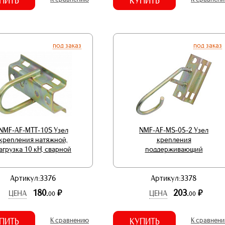
ПИТЬ
КУПИТЬ
под заказ
под заказ
NMF-AF-MTT-10S Узел
NMF-AF-MS-05-2 Узел
крепления натяжной,
крепления
агрузка 10 кН, сварной
поддерживающий
Артикул:3376
Артикул:3378
180.
203.
р.
р.
ЦЕНА
ЦЕНА
00
00
ПИТЬ
К сравнению
КУПИТЬ
К сравнен