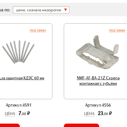
а по:
цене, сначала недорогие
под заказ
под заказ
ьза защитная КДЗС 60 мм
NMF-AF-BA-21Z Скрепа
монтажная с зубьями
Артикул:4591
Артикул:4556
7.
23.
р.
р.
ЦЕНА
ЦЕНА
00
00