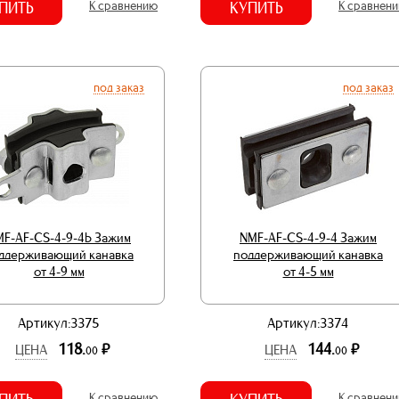
ПИТЬ
К сравнению
КУПИТЬ
К сравнен
под заказ
под заказ
F-AF-CS-4-9-4b Зажим
NMF-AF-CS-4-9-4 Зажим
ддерживающий канавка
поддерживающий канавка
от 4-9 мм
от 4-5 мм
Артикул:3375
Артикул:3374
118.
144.
р.
р.
ЦЕНА
ЦЕНА
00
00
К сравнению
К сравнен