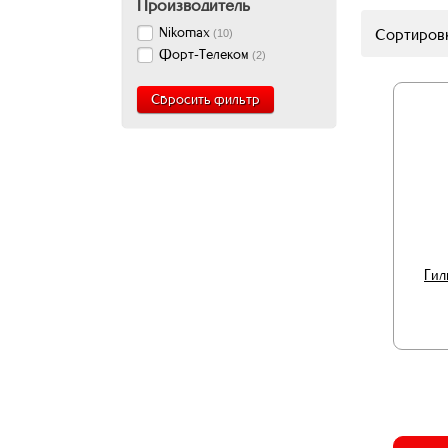
Производитель
Nikomax
Сортировк
(
10
)
Форт-Телеком
(
2
)
Сбросить фильтр
Гил