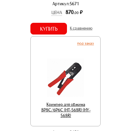
Артикул:5671
870.
р.
ЦЕНА
00
КУПИТЬ
К сравнению
под заказ
Кримпер для обжима
8P8C/6P6C (HT-568R) (HY-
568R)