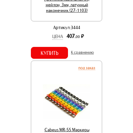
нейлон, 3мм, латунный
наконечник (27-1103)
Артикул:3444
407.
р.
ЦЕНА
00
КУПИТЬ
К сравнению
под заказ
Cabeus MR-55 Маркеры