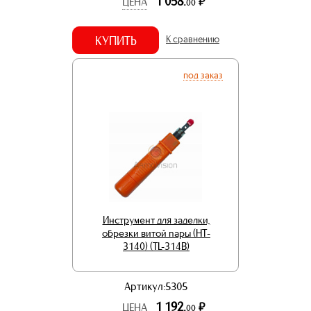
1 058.
р.
ЦЕНА
00
КУПИТЬ
К сравнению
под заказ
Инструмент для заделки,
обрезки витой пары (HT-
3140) (TL-314B)
Артикул:5305
1 192.
р.
ЦЕНА
00