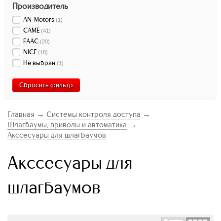
Производитель
AN-Motors
(
1
)
CAME
(
41
)
FAAC
(
20
)
NICE
(
18
)
Не выбран
(
1
)
Сбросить фильтр
Главная
→
Системы контроля доступа
→
Шлагбаумы, приводы и автоматика
→
Акссесуары для шлагбаумов
Акссесуары для
шлагбаумов