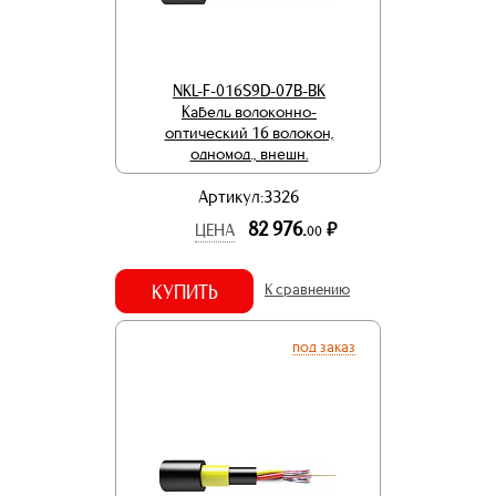
NKL-F-016S9D-07B-BK
Кабель волоконно-
оптический 16 волокон,
одномод., внешн.
Артикул:3326
82 976.
р.
ЦЕНА
00
КУПИТЬ
К сравнению
под заказ