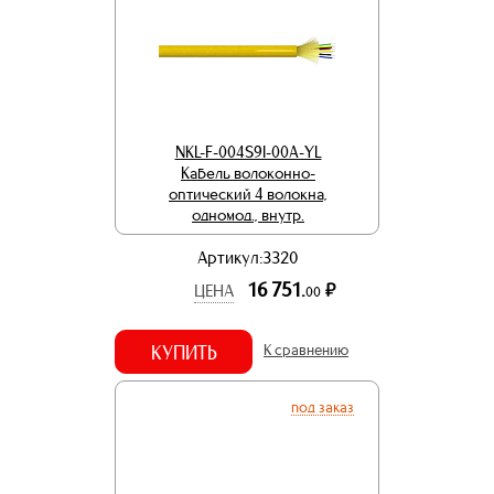
NKL-F-004S9I-00A-YL
Кабель волоконно-
оптический 4 волокна,
одномод., внутр.
Артикул:3320
16 751.
р.
ЦЕНА
00
КУПИТЬ
К сравнению
под заказ