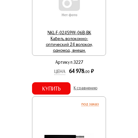
NKL-F-024S9W-06B-BK
Кабель волоконно-
оптический 24 волокон,
одномод., внешн.
Артикул:3227
64 978.
р.
ЦЕНА
00
КУПИТЬ
К сравнению
под заказ