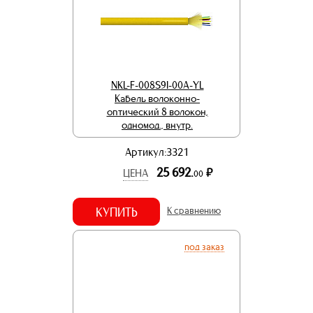
NKL-F-008S9I-00A-YL
Кабель волоконно-
оптический 8 волокон,
одномод., внутр.
Артикул:3321
25 692.
р.
ЦЕНА
00
КУПИТЬ
К сравнению
под заказ