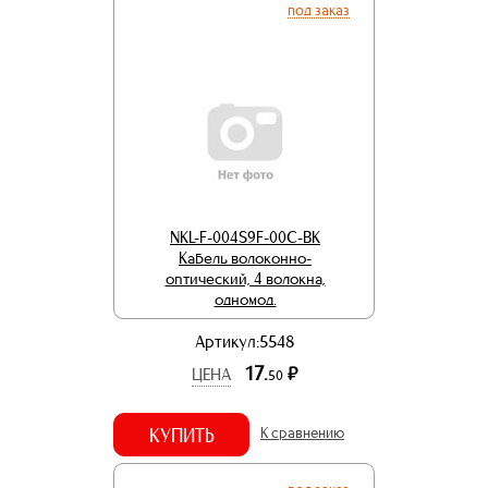
под заказ
NKL-F-004S9F-00C-BK
Кабель волоконно-
оптический, 4 волокна,
одномод.
Артикул:5548
17.
р.
ЦЕНА
50
КУПИТЬ
К сравнению