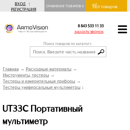
ВХОД
|
товаров
СРАВНЕНИЕ ТОВАРОВ
0
0
РЕГИСТРАЦИЯ
8 843 533 11 33
ЗАКАЗАТЬ ЗВОНОК
Поиск товаров по каталогу:
Главная
→
Расходные материалы
→
Инструменты, тестеры
→
Тестеры и измерительные приборы
→
Тестеры универсальные мультиметры
↓
UT33C Портативный
мультиметр