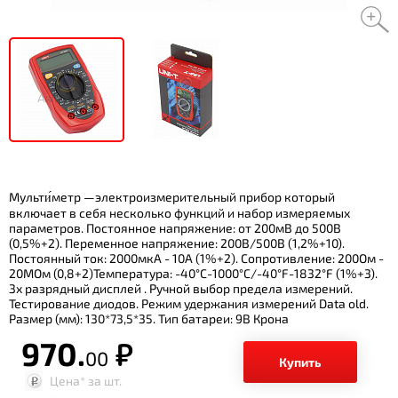
Мульти́метр —электроизмерительный прибор который
включает в себя несколько функций и набор измеряемых
параметров. Постоянное напряжение: от 200мВ до 500В
(0,5%+2). Переменное напряжение: 200В/500В (1,2%+10).
Постоянный ток: 2000мкА - 10А (1%+2). Сопротивление: 200Ом -
20МОм (0,8+2)Температура: -40°С-1000°C/-40°F-1832°F (1%+3).
3х разрядный дисплей . Ручной выбор предела измерений.
Тестирование диодов. Режим удержания измерений Data old.
Размер (мм): 130*73,5*35. Тип батареи: 9В Крона
970.
р.
00
Купить
Цена*
за шт.