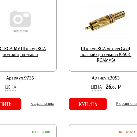
C-RCA-MV Штекер RCA
Штекер RCA металл Gold,
под винт, тюльпан
под пайку, тюльпан (0503-
RCAMVS)
Артикул:9735
Артикул:3053
26.
р.
ЦЕНА
ЦЕНА
00
ПИТЬ
К сравнению
КУПИТЬ
К сравнен
в наличии.
под заказ