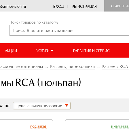
o@armovision.ru
ВХОД
|
РЕГИСТРАЦИЯ
СРАВНЕНИ
Поиск товаров по каталогу:
АКЦИИ
УСЛУГИ
ГАРАНТИЯ И СЕРВИС
Расходные материалы
→
Разъемы, переходники
→
Разъемы RCA 
емы RCA (тюльпан)
а по:
цене, сначала недорогие
под заказ
в наличии.