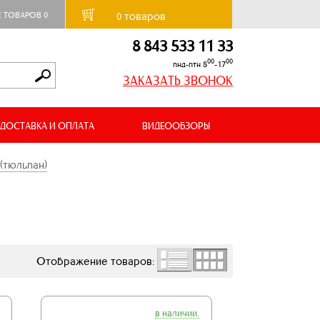
товаров
Е ТОВАРОВ
0
0
8 843 533 11 33
00
00
пнд-птн 8
-17
ЗАКАЗАТЬ ЗВОНОК
ДОСТАВКА И ОПЛАТА
ВИДЕООБЗОРЫ
(тюльпан)
Отображение товаров:
в наличии.