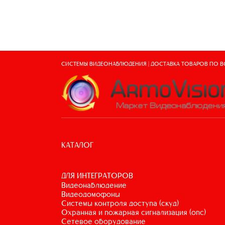
СИСТЕМЫ ВИДЕОНАБЛЮДЕНИЯ | ДОСТАВКА ТОВАРОВ ПО 
КАТАЛОГ
ДЛЯ ИНТЕГРАТОРОВ
видеонаблюдение
видеодомофоны
системы контроля доступа (скуд)
охранная и пожарная сигнализация (опс)
сетевое оборудование