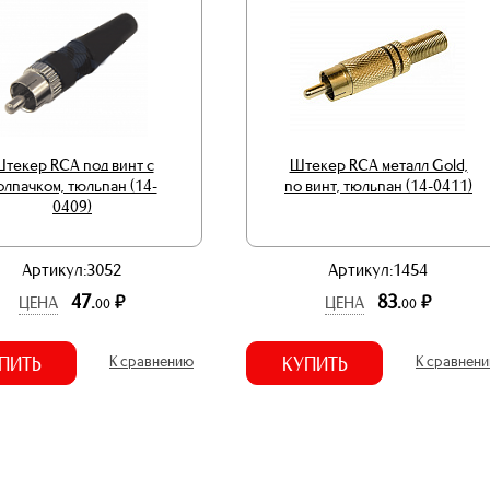
текер RCA под винт с
Штекер RCA металл Gold,
олпачком, тюльпан (14-
по винт, тюльпан (14-0411)
0409)
Артикул:3052
Артикул:1454
47.
83.
р.
р.
ЦЕНА
ЦЕНА
00
00
ПИТЬ
К сравнению
КУПИТЬ
К сравнен