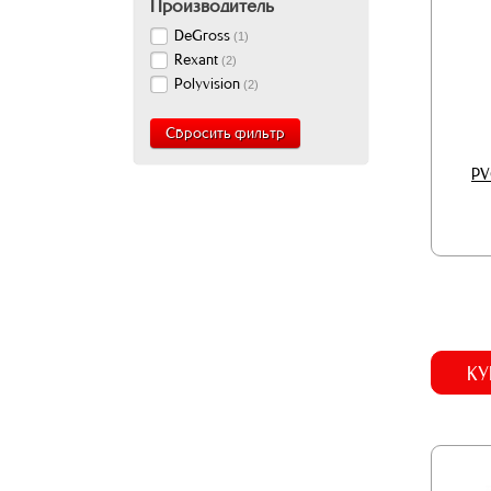
Производитель
DeGross
(
1
)
Rexant
(
2
)
Polyvision
(
2
)
Сбросить фильтр
PV
КУ