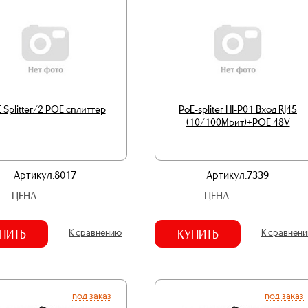
 Splitter/2 POE сплиттер
PoE-spliter HI-P01 Вход RJ45
(10/100Мбит)+POE 48V
Артикул:8017
Артикул:7339
ЦЕНА
ЦЕНА
ПИТЬ
К сравнению
КУПИТЬ
К сравнен
под заказ
под заказ