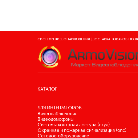
СИСТЕМЫ ВИДЕОНАБЛЮДЕНИЯ | ДОСТАВКА ТОВАРОВ ПО 
КАТАЛОГ
ДЛЯ ИНТЕГРАТОРОВ
видеонаблюдение
видеодомофоны
системы контроля доступа (скуд)
охранная и пожарная сигнализация (опс)
сетевое оборудование