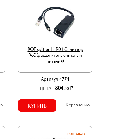
POE splitter Hi-P01 Сплиттер
PoE (разделитель сигнала и
питания)
Артикул:4774
804.
р.
ЦЕНА
00
ию
КУПИТЬ
К сравнению
под заказ