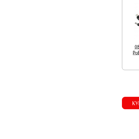
0
PoE
КУ