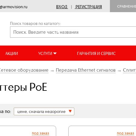
o@armovision.ru
ВХОД
|
РЕГИСТРАЦИЯ
СРАВНЕНИ
Поиск товаров по каталогу:
АКЦИИ
УСЛУГИ
ГАРАНТИЯ И СЕРВИС
Сетевое оборудование
→
Передача Ethernet сигналов
→
Сплит
ттеры PoE
а по:
цене, сначала недорогие
под заказ
под заказ