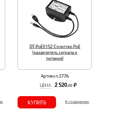
DT-PoE01S2 Сплиттер PoE
(разделитель сигнала и
питания)
Артикул:2776
2 520.
р.
ЦЕНА
00
ию
КУПИТЬ
К сравнению