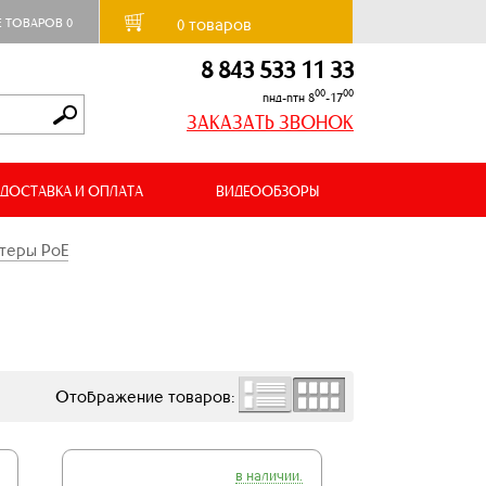
товаров
Е ТОВАРОВ
0
0
8 843 533 11 33
00
00
пнд-птн 8
-17
ЗАКАЗАТЬ ЗВОНОК
ДОСТАВКА И ОПЛАТА
ВИДЕООБЗОРЫ
теры PoE
Отображение товаров:
в наличии.