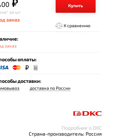
.
р.
00
Купить
ена*
за шт.
од заказ
К сравнению
аличие:
од заказ
пособы оплаты:
пособы доставки:
амовывоз
доставка по России
Подробнее о DKC
Страна-производитель: Россия