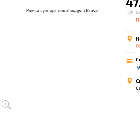
47
Рамка суппорт под 2 модуля Brava
Ц
П
Н
П
С
С
С