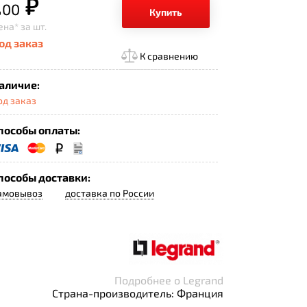
.
р.
00
Купить
ена*
за шт.
од заказ
К сравнению
аличие:
од заказ
пособы оплаты:
пособы доставки:
амовывоз
доставка по России
Подробнее о Legrand
Страна-производитель: Франция