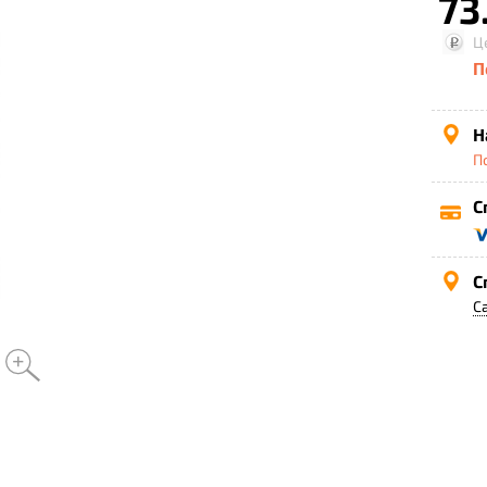
73
Ц
П
Н
П
С
С
С