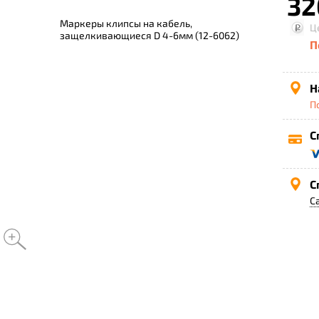
32
Маркеры клипсы на кабель,
Ц
защелкивающиеся D 4-6мм (12-6062)
П
Н
П
С
С
С