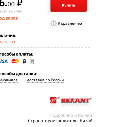
6.
р.
00
Купить
ена*
за упак.
од заказ
К сравнению
аличие:
од заказ
пособы оплаты:
пособы доставки:
амовывоз
доставка по России
Подробнее о Rexant
Страна-производитель: Китай