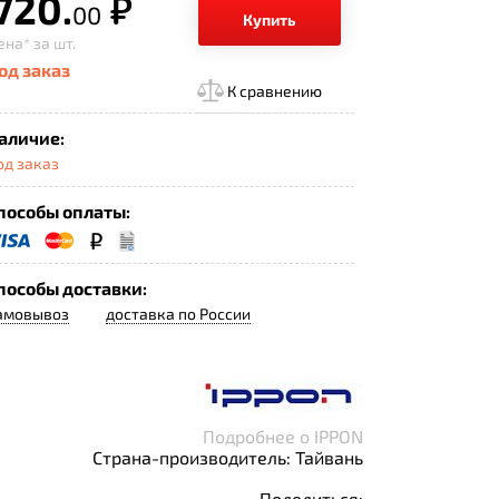
 720.
р.
00
Купить
ена*
за шт.
од заказ
К сравнению
аличие:
од заказ
пособы оплаты:
пособы доставки:
амовывоз
доставка по России
Подробнее о IPPON
Страна-производитель: Тайвань
Поделиться: