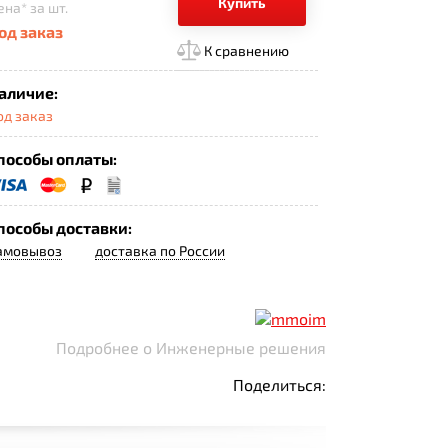
Купить
ена*
за шт.
од заказ
К сравнению
аличие:
од заказ
пособы оплаты:
пособы доставки:
амовывоз
доставка по России
Подробнее о Инженерные решения
Поделиться: