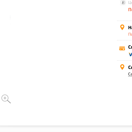
Ц
П
Н
П
С
С
С