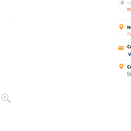
Ц
П
Н
П
С
С
С