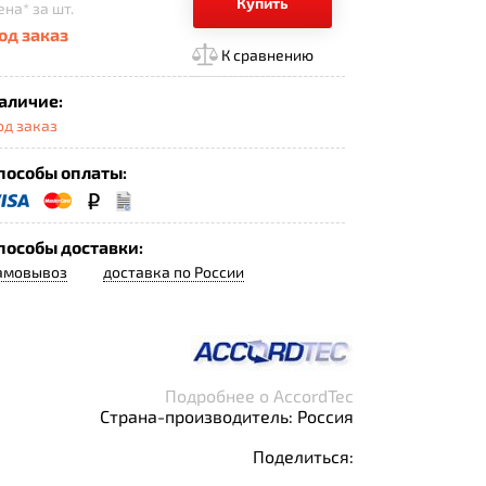
Купить
ена*
за шт.
од заказ
К сравнению
аличие:
од заказ
пособы оплаты:
пособы доставки:
амовывоз
доставка по России
Подробнее о AccordTec
Страна-производитель: Россия
Поделиться: