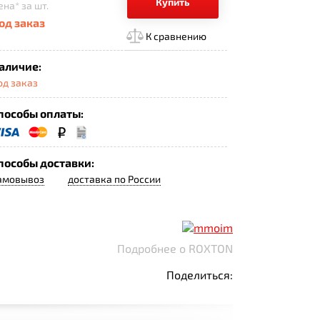
Купить
ена*
за шт.
од заказ
К сравнению
аличие:
од заказ
пособы оплаты:
пособы доставки:
амовывоз
доставка по России
Подробнее о ROXTON
Поделиться: