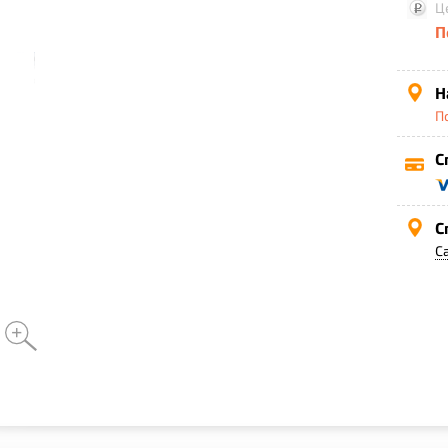
Ц
П
Н
П
С
С
С