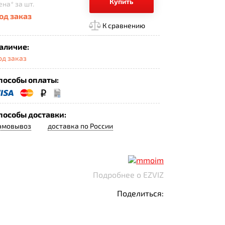
Купить
ена*
за шт.
од заказ
К сравнению
аличие:
од заказ
пособы оплаты:
пособы доставки:
амовывоз
доставка по России
Подробнее о EZVIZ
Поделиться: