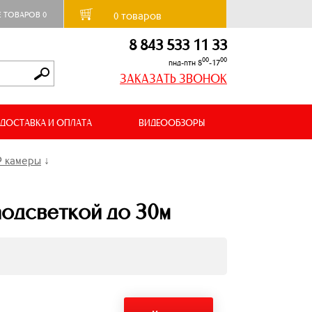
товаров
Е ТОВАРОВ
0
0
8 843 533 11 33
00
00
пнд-птн 8
-17
ЗАКАЗАТЬ ЗВОНОК
ДОСТАВКА И ОПЛАТА
ВИДЕООБЗОРЫ
P камеры
↓
подсветкой до 30м