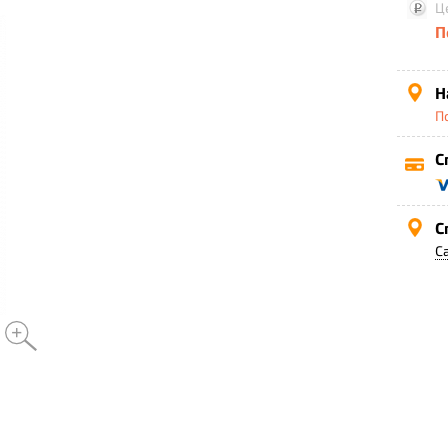
Ц
П
Н
П
С
С
С