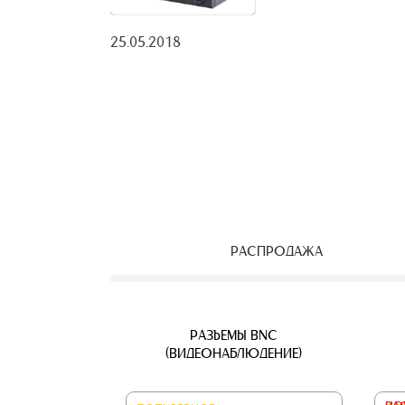
25.05.2018
РАСПРОДАЖА
ЕОНАБЛЮДЕНИЯ
ВЕТВИТЕЛИ
АЯ ПАРА
УЛИЧНЫЕ IP КАМЕРЫ
КАБЕЛЬ ВИТАЯ ПАРА
РАЗЪЕМЫ BNC
Б
(ВИДЕОНАБЛЮДЕНИЕ)