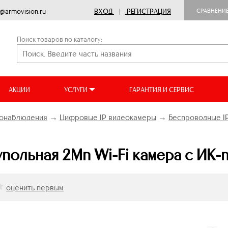
o@armovision.ru
ВХОД
|
РЕГИСТРАЦИЯ
СРАВНЕНИ
Поиск товаров по каталогу:
АКЦИИ
УСЛУГИ
ГАРАНТИЯ И СЕРВИС
онаблюдения
→
Цифровые IP видеокамеры
→
Беспроводные I
ольная 2Мп Wi-Fi камера c ИК-
оценить первым