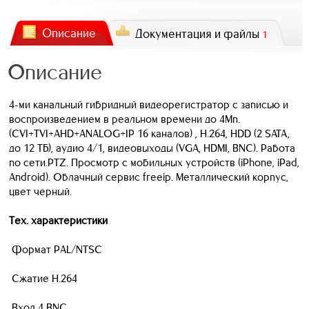
Описание
Документация и файлы
1
Описание
4-ми канальный гибридный видеорегистратор с записью и
воспроизведением в реальном времени до 4Мп.
(CVI+TVI+AHD+ANALOG+IP 16 каналов) , H.264, HDD (2 SATA,
до 12 ТБ), аудио 4/1, видеовыходы (VGA, HDMI, BNC). Работа
по сети.PTZ. Просмотр с мобильных устройств (iPhone, iPad,
Android). Облачный сервис freeip. Металлический корпус,
цвет черный.
Тех. характеристики
Формат PAL/NTSC
Сжатие H.264
Вход 4 BNC