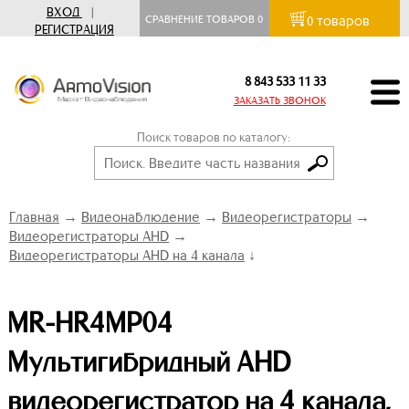
ВХОД
|
товаров
СРАВНЕНИЕ ТОВАРОВ
0
0
РЕГИСТРАЦИЯ
8 843 533 11 33
ЗАКАЗАТЬ ЗВОНОК
Поиск товаров по каталогу:
Главная
→
Видеонаблюдение
→
Видеорегистраторы
→
Видеорегистраторы AHD
→
Видеорегистраторы AHD на 4 канала
↓
MR-HR4MP04
Мультигибридный AHD
видеорегистратор на 4 канала,