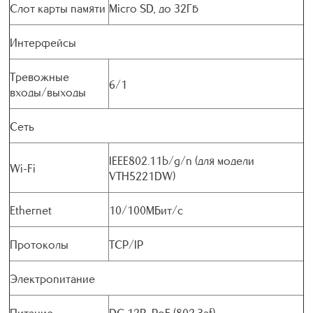
Слот карты памяти
Micro SD, до 32Гб
Интерфейсы
Тревожные
6/1
входы/выходы
Сеть
IEEE802.11b/g/n (для модели
Wi-Fi
VTH5221DW)
Ethernet
10/100МБит/c
Протоколы
TCP/IP
Электропитание
Питание
DC 12В, PoE (802.3af)