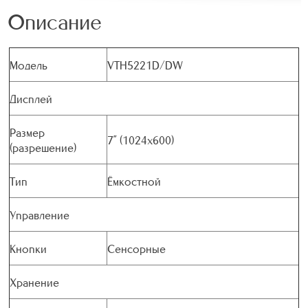
Описание
Модель
VTH5221D/DW
Дисплей
Размер
7” (1024x600)
(разрешение)
Тип
Ёмкостной
Управление
Кнопки
Сенсорные
Хранение