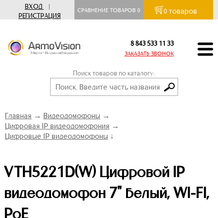
ВХОД
|
товаров
СРАВНЕНИЕ ТОВАРОВ
0
0
РЕГИСТРАЦИЯ
8 843 533 11 33
ЗАКАЗАТЬ ЗВОНОК
Поиск товаров по каталогу:
Главная
→
Видеодомофоны
→
Цифровая IP видеодомофония
→
Цифровые IP видеодомофоны
↓
VTH5221D(W) Цифровой IP
видеодомофон 7" белый, WI-FI,
PoE