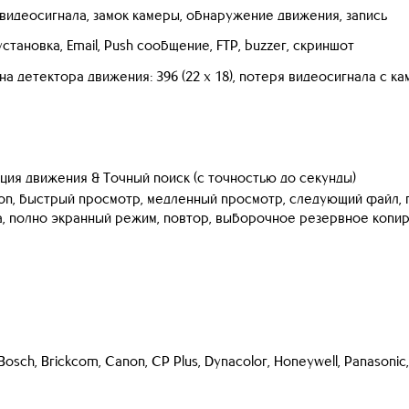
 видеосигнала, замок камеры, обнаружение движения, запись
становка, Email, Push сообщение, FTP, buzzer, скриншот
а детектора движения: 396 (22 х 18), потеря видеосигнала c к
ция движения & Точный поиск (с точностью до секунды)
топ, быстрый просмотр, медленный просмотр, следующий файл
, полно экранный режим, повтор, выборочное резервное копир
 Bosch, Brickcom, Canon, CP Plus, Dynacolor, Honeywell, Panasonic