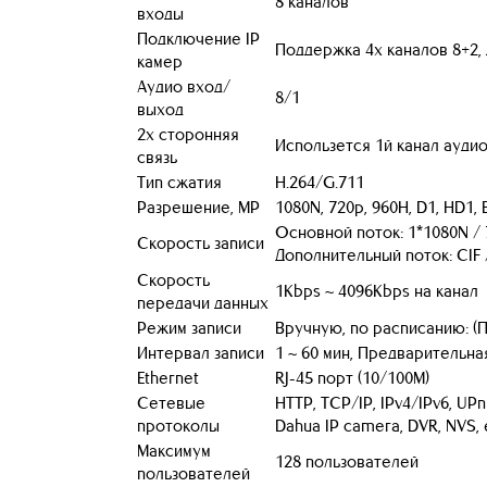
8 каналов
входы
Подключение IP
Поддержка 4х каналов 8+2,
камер
Аудио вход/
8/1
выход
2х сторонняя
Использется 1й канал ауди
связь
Тип сжатия
H.264/G.711
Разрешение, МP
1080N, 720p, 960H, D1, HD1, B
Основной поток: 1*1080N / 
Скорость записи
Дополнительный поток: CIF /
Скорость
1Kbps ~ 4096Kbps на канал
передачи данных
Режим записи
Вручную, по расписанию: (П
Интервал записи
1 ~ 60 мин, Предварительная 
Ethernet
RJ-45 порт (10/100M)
Сетевые
HTTP, TCP/IP, IPv4/IPv6, UPn
протоколы
Dahua IP camera, DVR, NVS, e
Максимум
128 пользователей
пользователей