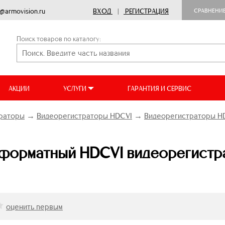
o@armovision.ru
ВХОД
|
РЕГИСТРАЦИЯ
СРАВНЕНИ
Поиск товаров по каталогу:
АКЦИИ
УСЛУГИ
ГАРАНТИЯ И СЕРВИС
раторы
→
Видеорегистраторы HDCVI
→
Видеорегистраторы HD
орматный HDCVI видеорегистрат
оценить первым