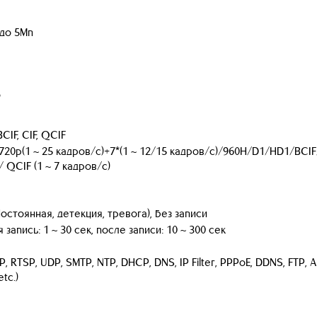
 до 5Мп
о
CIF, CIF, QCIF
720p(1 ~ 25 кадров/с)+7*(1 ~ 12/15 кадров/с)/960H/D1/HD1/BCIF/
 QCIF (1 ~ 7 кадров/с)
остоянная, детекция, тревога), без записи
запись: 1 ~ 30 сек, после записи: 10 ~ 300 сек
P, RTSP, UDP, SMTP, NTP, DHCP, DNS, IP Filter, PPPoE, DDNS, FTP, 
tc.)