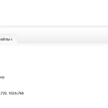
файлы
6
лер
х720, 1024х768