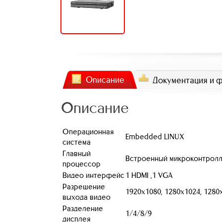
Описание
Документация и 
Описание
Операционная
Embedded LINUX
система
Главный
Встроенный микроконтрол
процессор
Видео интерфейс
1 HDMI ,1 VGA
Разрешение
1920х1080, 1280х1024, 1280
выхода видео
Разделение
1/4/8/9
дисплея