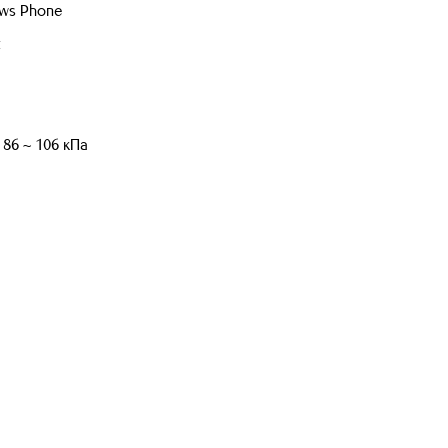
ows Phone
t
/ 86 ~ 106 кПа