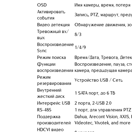
OSD
Имя камеры, время, потеря
Активировать
Запись, PTZ, маршрут, преду
события
Видео детекция
Обнаружение движения, зон
Тревожный вх/
8/3
вых
Воспроизведение
1/4/9
Sync
Режим поиска
Время/Дата, Тревога, Детек
Функции
Воспроизведение, пауза, с
воспроизведения
камера, предыдущая камера
Режим
Устройство USB / Сеть
резервирования
Внутренний
1 SATA порт, до 6 ТБ
жесткий диск
Интерфейс USB
2 порта, 2-USB 2.0
RS-485
1 порт, для управления PTZ
Поддержка
Dahua, Arecont Vision, AXIS,
производителей
Videotec, Vivotek, and more
HDCVI видео