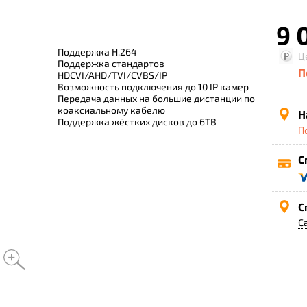
9 
Поддержка H.264
Ц
Поддержка стандартов
П
HDCVI/AHD/TVI/CVBS/IP
Возможность подключения до 10 IP камер
Передача данных на большие дистанции по
коаксиальному кабелю
Н
Поддержка жёстких дисков до 6TB
П
С
С
С