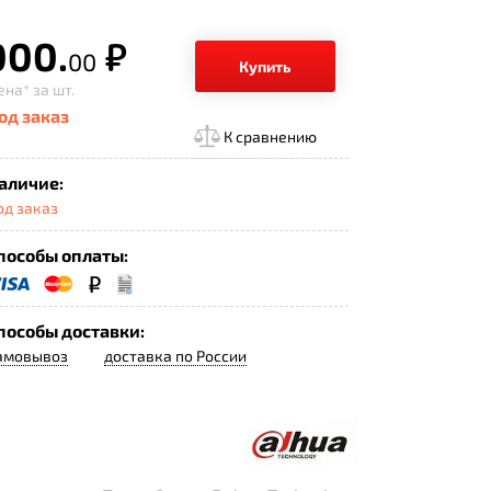
000.
р.
00
Купить
ена*
за шт.
од заказ
К сравнению
аличие:
од заказ
пособы оплаты:
пособы доставки:
амовывоз
доставка по России