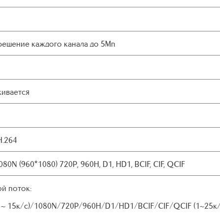
зрешение каждого канала до 5Мп
ивается
H.264
080N (960*1080) 720P, 960H, D1, HD1, BCIF, CIF, QCIF
й поток:
1 ~ 15к/с)/1080N/720P/960H/D1/HD1/BCIF/CIF/QCIF (1~25к/