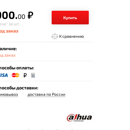
900.
р.
00
Купить
ена*
за шт.
од заказ
К сравнению
аличие:
од заказ
пособы оплаты:
пособы доставки:
амовывоз
доставка по России