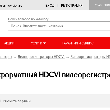
o@armovision.ru
ВХОД
|
РЕГИСТРАЦИЯ
СРАВНЕНИ
Поиск товаров по каталогу:
АКЦИИ
УСЛУГИ
ГАРАНТИЯ И СЕРВИС
раторы
→
Видеорегистраторы HDCVI
→
Видеорегистраторы HD
орматный HDCVI видеорегистрат
оценить первым