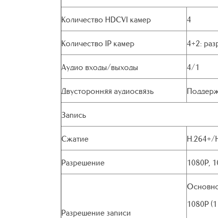
Количество HDCVI камер
4
Количество IP камер
4+2: ра
Аудио входы/выходы
4/1
Двусторонняя аудиосвязь
Поддерж
Запись
Сжатие
H.264+/
Разрешение
1080P, 1
Основно
1080P (
Разрешение записи