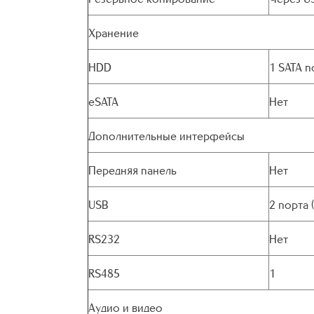
Хранение
HDD
1 SATA п
eSATA
Нет
Дополнительные интерфейсы
Передняя панель
Нет
USB
2 порта 
RS232
Нет
RS485
1
Аудио и видео