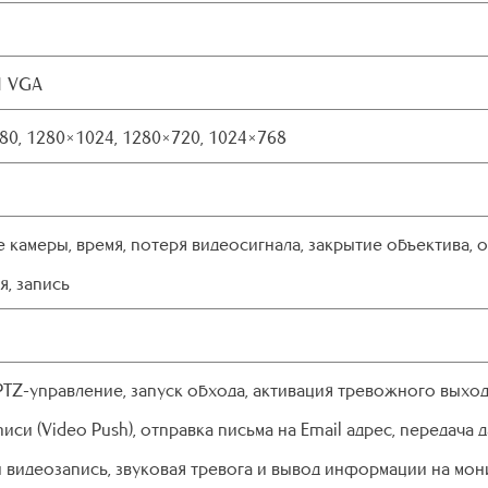
1 VGA
80, 1280×1024, 1280×720, 1024×768
 камеры, время, потеря видеосигнала, закрытие объектива,
, запись
PTZ-управление, запуск обхода, активация тревожного выход
иси (Video Push), отправка письма на Email адрес, передача 
 видеозапись, звуковая тревога и вывод информации на мон