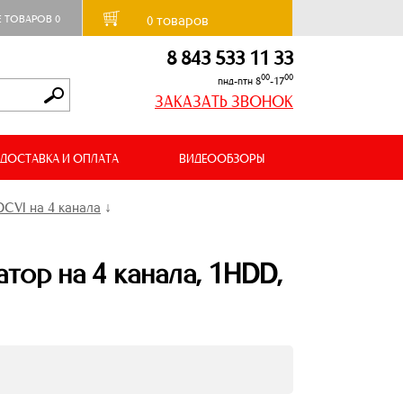
товаров
Е ТОВАРОВ
0
0
8 843 533 11 33
00
00
пнд-птн 8
-17
ЗАКАЗАТЬ ЗВОНОК
ДОСТАВКА И ОПЛАТА
ВИДЕООБЗОРЫ
CVI на 4 канала
↓
ор на 4 канала, 1HDD,