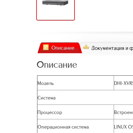
Описание
Документация и 
Описание
Модель
DHI-XVR
Система
Процессор
Встроен
Операционная система
LINUX O