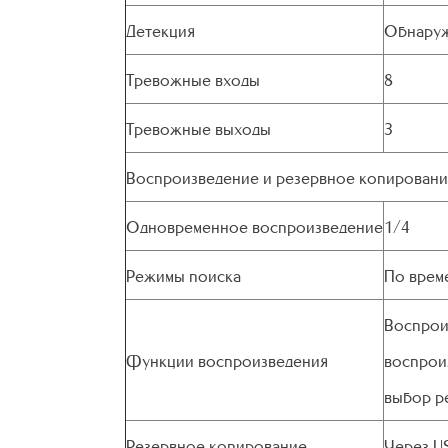
Детекция
Обнаруже
Тревожные входы
8
Тревожные выходы
3
Воспроизведение и резервное копирован
Одновременное воспроизведение
1/4
Режимы поиска
По врем
Воспрои
Функции воспроизведения
воспрои
выбор р
Резервное копирование
Через US