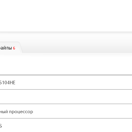
файлы
6
5104HE
ный процессор
S