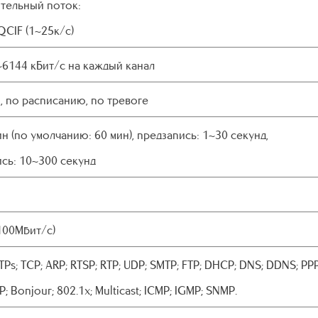
тельный поток:
CIF (1~25к/с)
~6144 кБит/с на каждый канал
, по расписанию, по тревоге
н (по умолчанию: 60 мин), предзапись: 1~30 секунд,
сь: 10~300 секунд
(100Мбит/с)
TPs; TCP; ARP; RTSP; RTP; UDP; SMTP; FTP; DHCP; DNS; DDNS; PP
; Bonjour; 802.1x; Multicast; ICMP; IGMP; SNMP.