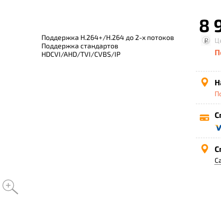
8 
Поддержка H.264+/H.264 до 2-х потоков
Ц
Поддержка стандартов
П
HDCVI/AHD/TVI/CVBS/IP
Н
П
С
С
С