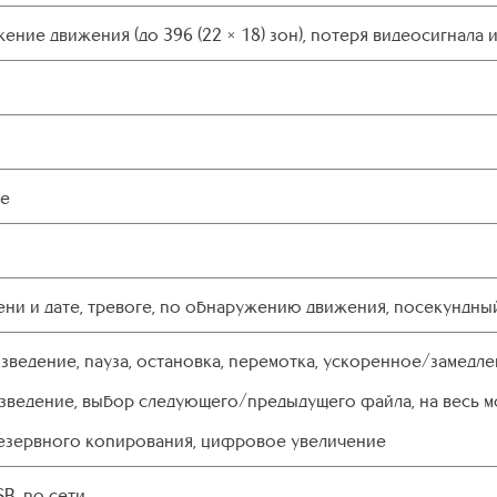
ние движения (до 396 (22 × 18) зон), потеря видеосигнала 
ие
ени и дате, тревоге, по обнаружению движения, посекундны
зведение, пауза, остановка, перемотка, ускоренное/замедл
зведение, выбор следующего/предыдущего файла, на весь м
езервного копирования, цифровое увеличение
B, по сети