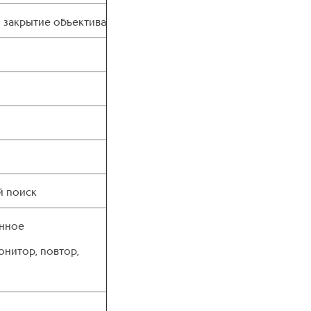
и закрытие объектива
й поиск
енное
онитор, повтор,