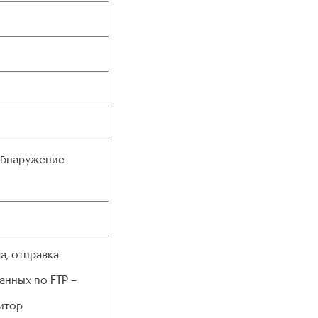
 обнаружение
а, отправка
данных по FTP –
итор