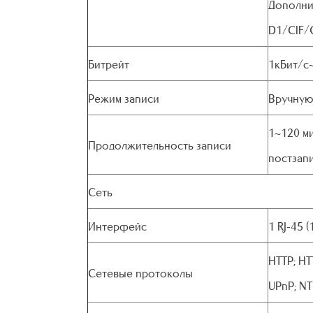
Дополни
D1/CIF/Q
Битрейт
1кБит/с
Режим записи
Вручную
1~120 ми
Продолжительность записи
постзапи
Сеть
Интерфейс
1 RJ-45 
HTTP; HT
Сетевые протоколы
UPnP; NTP