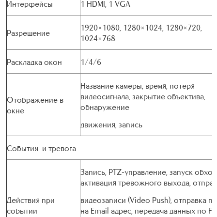
Интерфейсы
1 HDMI, 1 VGA
1920×1080, 1280×1024, 1280×720,
Разрешение
1024×768
Раскладка окон
1/4/6
Название камеры, время, потеря
видеосигнала, закрытие объектива,
Отображение в
обнаружение
окне
движения, запись
События и тревога
Запись, PTZ-управление, запуск обход
активация тревожного выхода, отпра
Действия при
видеозаписи (Video Push), отправка п
событии
на Email адрес, передача данных по FT