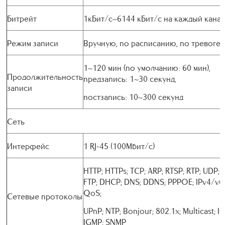
Битрейт
1кБит/с~6144 кБит/с на каждый канал
Режим записи
Вручную, по расписанию, по тревоге
1~120 мин (по умолчанию: 60 мин),
Продолжительность
предзапись: 1~30 секунд,
записи
постзапись: 10~300 секунд
Сеть
Интерфейс
1 RJ-45 (100Мбит/с)
HTTP; HTTPs; TCP; ARP; RTSP; RTP; UDP; 
FTP; DHCP; DNS; DDNS; PPPOE; IPv4/v6;
QoS;
Сетевые протоколы
UPnP; NTP; Bonjour; 802.1x; Multicast; I
IGMP; SNMP