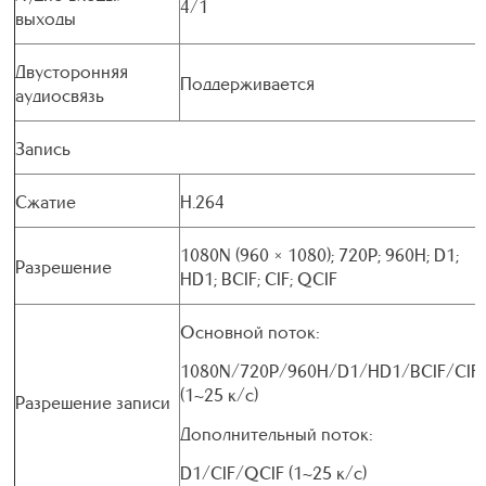
4/1
выходы
Двусторонняя
Поддерживается
аудиосвязь
Запись
Сжатие
H.264
1080N (960 × 1080); 720P; 960H; D1;
Разрешение
HD1; BCIF; CIF; QCIF
Основной поток:
1080N/720P/960H/D1/HD1/BCIF/CIF
(1~25 к/с)
Разрешение записи
Дополнительный поток:
D1/CIF/QCIF (1~25 к/с)