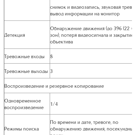
снимок и видеозапись, звуковая трево
вывод информации на монитор
Обнаружение движения (до 396 (22 × 
Детекция
зон), потеря видеосигнала и закрытие
объектива
Тревожные входы
8
Тревожные выходы
3
Воспроизведение и резервное копирование
Одновременное
1/4
воспроизведение
По времени и дате, тревоге, по
Режимы поиска
обнаружению движения, посекундны