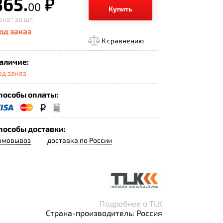
365.
р.
00
Купить
ена*
за шт.
од заказ
К сравнению
аличие:
од заказ
пособы оплаты:
пособы доставки:
амовывоз
доставка по России
Подробнее о TLK
Страна-производитель: Россия