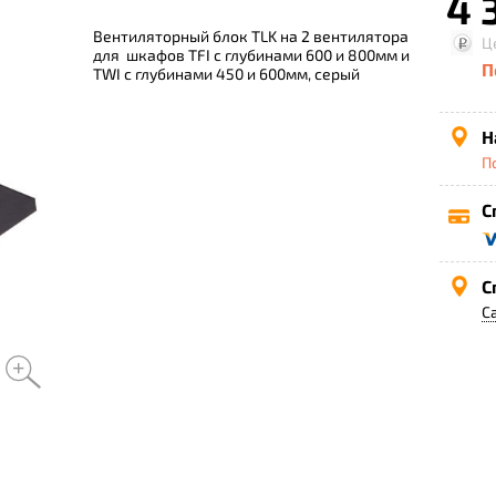
4 
Вентиляторный блок TLK на 2 вентилятора
Ц
для шкафов TFI с глубинами 600 и 800мм и
П
TWI с глубинами 450 и 600мм, серый
Н
П
С
С
С