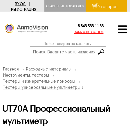
ВХОД
|
товаров
СРАВНЕНИЕ ТОВАРОВ
0
0
РЕГИСТРАЦИЯ
8 843 533 11 33
ЗАКАЗАТЬ ЗВОНОК
Поиск товаров по каталогу:
Главная
→
Расходные материалы
→
Инструменты, тестеры
→
Тестеры и измерительные приборы
→
Тестеры универсальные мультиметры
↓
UT70A Профессиональный
мультиметр