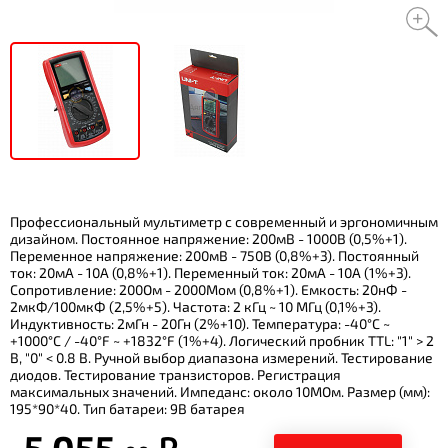
Профессиональный мультиметр с современный и эргономичным
дизайном. Постоянное напряжение: 200мВ - 1000В (0,5%+1).
Переменное напряжение: 200мВ - 750В (0,8%+3). Постоянный
ток: 20мА - 10А (0,8%+1). Переменный ток: 20мА - 10А (1%+3).
Сопротивление: 200Ом - 2000Мом (0,8%+1). Емкость: 20нФ -
2мкФ/100мкФ (2,5%+5). Частота: 2 кГц ~ 10 МГц (0,1%+3).
Индуктивность: 2мГн - 20Гн (2%+10). Температура: -40°C ~
+1000°C / -40°F ~ +1832°F (1%+4). Логический пробник TTL: "1" > 2
В, "0" < 0.8 В. Ручной выбор диапазона измерений. Тестирование
диодов. Тестирование транзисторов. Регистрация
максимальных значений. Импеданс: около 10МОм. Размер (мм):
195*90*40. Тип батареи: 9В батарея
5 055.