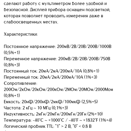
сделают работу с мультиметром более удобной и
безопасной. Дисплей прибора оснащен подсветкой,
которая позволяет проводить измерения даже в
слабоосвещенных местах.
Характеристики:
Постоянное напряжение: 200мВ/2В/20В/200В/1000В
(0,5%+1)
Переменное напряжение: 200мВ/2В/20В/200В/750В
(0,8%+3)
Постоянный ток: 20мА/2мА/200мА/10А (0,8%+1)
Переменный ток: 20мА/2мА/200мА/10А (1%+3)
Сопротивление:
200Ом/2кОм/20кОм/200кОм/2МОм/20МОм/2000Мом
(0,8%+1)
Емкость: 20нФ/200нФ/2мкФ/100мкФ (2,5%+5)
Частота: 2 кГц ~ 10 МГц (0,1%+3)
Индуктивность: 2мГн/20мГн/200мГн/20Гн (2%+10)
Температура: -40°C ~ +1000°C / -40°F ~ +1832°F (1%+4)
Логический пробник TTL: "1" > 2 В, "0" < 0.8 В