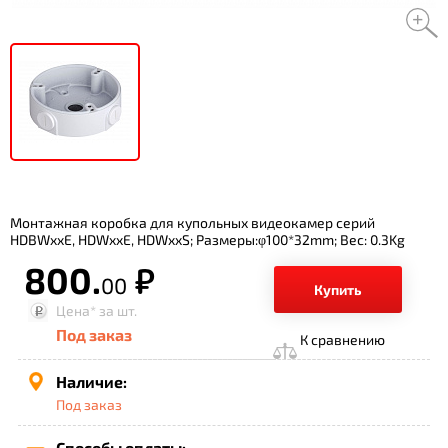
Монтажная коробка для купольных видеокамер серий
HDBWxxE, HDWxxE, HDWxxS; Размеры:φ100*32mm; Вес: 0.3Kg
800.
р.
00
Купить
Цена*
за шт.
Под заказ
К сравнению
Наличие:
Под заказ
Способы оплаты: