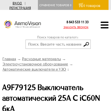
ВХОД
|
товаров
СРАВНЕНИЕ ТОВАРОВ
0
0
РЕГИСТРАЦИЯ
8 843 533 11 33
ЗАКАЗАТЬ ЗВОНОК
Поиск товаров по каталогу:
Главная
→
Расходные материалы
→
Электроустановочное оборудование
→
Автоматические выключатели и УЗО
↓
A9F79125 Выключатель
автоматический 25А С iC60N
6кА