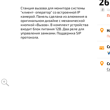
26
Станция вызова для монитора системы
Ц
"клиент- оператор" со встроенной IP
П
камерой. Панель сделана из алюминия в
оригинальном дизайне с механической
кнопкой «Вызов». В комплект устройства
входит блок питания 12В. Два реле для
Н
управления замками. Поддержка SIP
П
протокола.
С
С
С