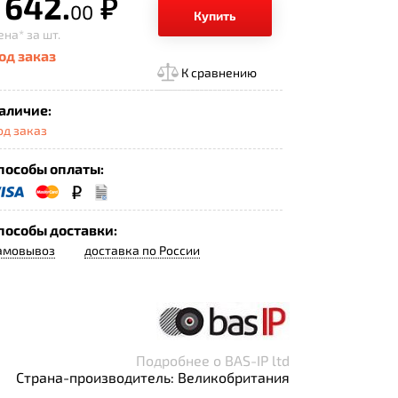
 642.
р.
00
Купить
ена*
за шт.
од заказ
К сравнению
аличие:
од заказ
пособы оплаты:
пособы доставки:
амовывоз
доставка по России
Подробнее о BAS-IP ltd
Страна-производитель: Великобритания