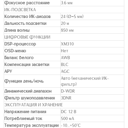
Фокусное расстояние
3.6 мм
ИК-ПОДСВЕТКА
Количество ИК-диодов
24 (Ø=5 мм)
Дальность подсветки
20 м
Длина волны
850 нм
ЦИФРОВЫЕ ФУНКЦИИ
DSP-процессор
XM310
OSD-меню
Нет
Баланс белого
AWB
Компенсация засветки
BLC
АРУ
AGC
Авто (механический ИК-
Функция день/ночь
фильтр)
Динамический диапазон
D-WDR
Фильтр шумоподавления
3DNR
ЭКСПЛУАТАЦИЯ И ХРАНЕНИЕ
Напряжение питания
DC 12 В
Потребляемый ток
500 мА
Температура эксплуатации
-10...+50°С