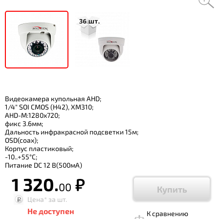
Видеокамера купольная AHD;
1/4" SOI CMOS (H42), XM310;
AHD-M:1280x720;
фикс 3.6мм;
Дальность инфракрасной подсветки 15м;
OSD(coax);
Корпус пластиковый;
-10..+55°C;
Питание DC 12 В(500мА)
1 320.
р.
00
Купить
Цена*
за шт.
Не доступен
К сравнению