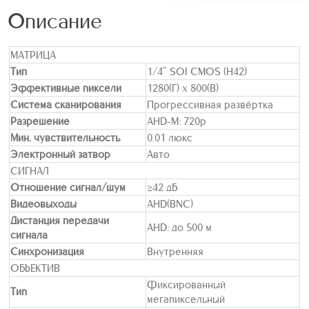
Описание
МАТРИЦА
Тип
1/4’’ SOI CMOS (H42)
Эффективные пиксели
1280(Г) х 800(В)
Система сканирования
Прогрессивная развёртка
Разрешение
AHD-M: 720p
Мин. чувствительность
0.01 люкс
Электронный затвор
Авто
СИГНАЛ
Отношение сигнал/шум
≥42 дБ
Видеовыходы
AHD(BNC)
Дистанция передачи
AHD: до 500 м
сигнала
Синхронизация
Внутренняя
ОБЪЕКТИВ
Фиксированный
Тип
мегапиксельный