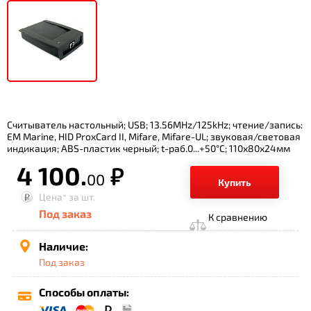
Считыватель настольный; USB; 13.56MHz/125kHz; чтение/запись:
EM Marine, HID ProxCard II, Mifare, Mifare-UL; звуковая/световая
индикация; ABS-пластик черный; t-раб.0...+50°С; 110х80х24мм
4 100.
р.
00
Купить
Цена*
за шт.
Под заказ
К сравнению
Наличие:
Под заказ
Способы оплаты: