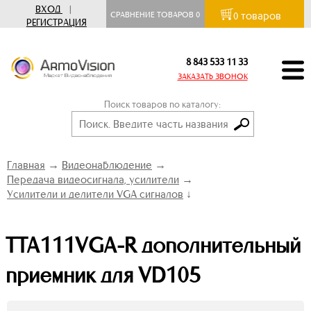
ВХОД
|
товаров
СРАВНЕНИЕ ТОВАРОВ
0
0
РЕГИСТРАЦИЯ
8 843 533 11 33
ЗАКАЗАТЬ ЗВОНОК
Поиск товаров по каталогу:
Главная
→
Видеонаблюдение
→
Передача видеосигнала, усилители
→
Усилители и делители VGA сигналов
↓
TTA111VGA-R дополнительный
приемник для VD105