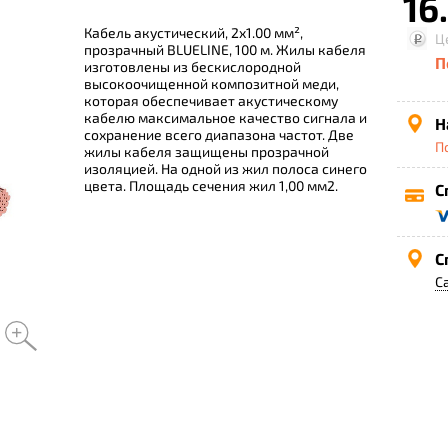
16.
Кабель акустический, 2х1.00 мм²,
Ц
прозрачный BLUELINE, 100 м. Жилы кабеля
П
изготовлены из бескислородной
высокоочищенной композитной меди,
которая обеспечивает акустическому
кабелю максимальное качество сигнала и
Н
сохранение всего диапазона частот. Две
П
жилы кабеля защищены прозрачной
изоляцией. На одной из жил полоса синего
цвета. Площадь сечения жил 1,00 мм2.
С
С
С