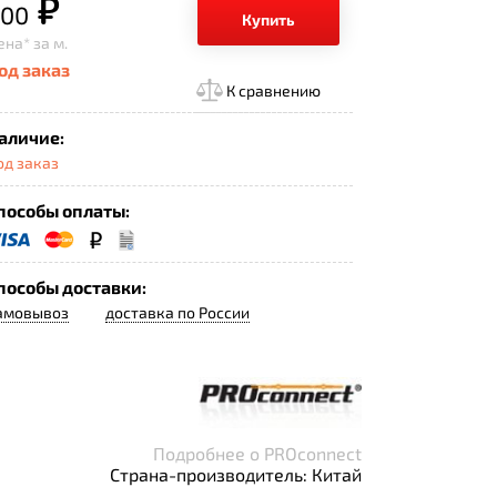
р.
00
Купить
ена*
за м.
од заказ
К сравнению
аличие:
од заказ
пособы оплаты:
пособы доставки:
амовывоз
доставка по России
Подробнее о PROconnect
Страна-производитель: Китай