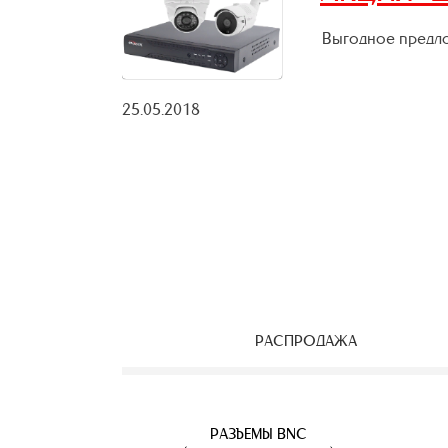
Выгодное предло
25.05.2018
РАСПРОДАЖА
ЕОНАБЛЮДЕНИЯ
ВЕТВИТЕЛИ
АЯ ПАРА
УЛИЧНЫЕ IP КАМЕРЫ
КАБЕЛЬ ВИТАЯ ПАРА
РАЗЪЕМЫ BNC
Б