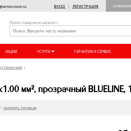
o@armovision.ru
ВХОД
|
РЕГИСТРАЦИЯ
СРАВНЕНИ
Поиск товаров по каталогу:
АКЦИИ
УСЛУГИ
ГАРАНТИЯ И СЕРВИС
устический
↓
1.00 мм², прозрачный BLUELINE, 
оценить первым