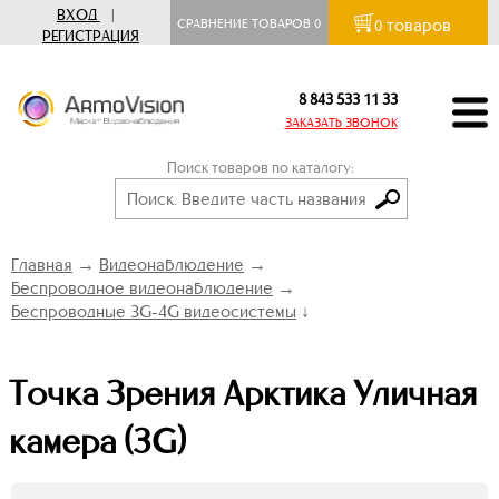
ВХОД
|
товаров
СРАВНЕНИЕ ТОВАРОВ
0
0
РЕГИСТРАЦИЯ
8 843 533 11 33
ЗАКАЗАТЬ ЗВОНОК
Поиск товаров по каталогу:
Главная
→
Видеонаблюдение
→
Беспроводное видеонаблюдение
→
Беспроводные 3G-4G видеосистемы
↓
Точка Зрения Арктика Уличная
камера (3G)