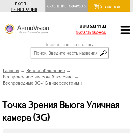
ВХОД
|
товаров
СРАВНЕНИЕ ТОВАРОВ
0
0
РЕГИСТРАЦИЯ
8 843 533 11 33
ЗАКАЗАТЬ ЗВОНОК
Поиск товаров по каталогу:
Главная
→
Видеонаблюдение
→
Беспроводное видеонаблюдение
→
Беспроводные 3G-4G видеосистемы
↓
Точка Зрения Вьюга Уличная
камера (3G)