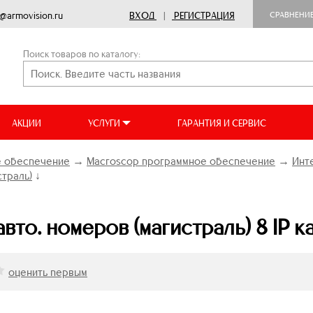
o@armovision.ru
ВХОД
|
РЕГИСТРАЦИЯ
СРАВНЕНИ
Поиск товаров по каталогу:
АКЦИИ
УСЛУГИ
ГАРАНТИЯ И СЕРВИС
 обеспечение
→
Macroscop программное обеспечение
→
Инт
траль)
↓
вто. номеров (магистраль) 8 IP к
оценить первым