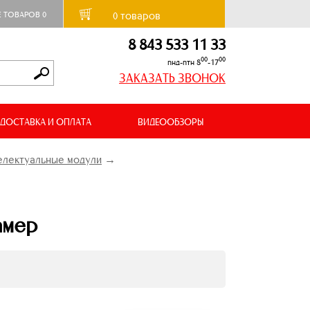
товаров
Е ТОВАРОВ
0
0
8 843 533 11 33
00
00
пнд-птн 8
-17
ЗАКАЗАТЬ ЗВОНОК
ДОСТАВКА И ОПЛАТА
ВИДЕООБЗОРЫ
електуальные модули
→
амер