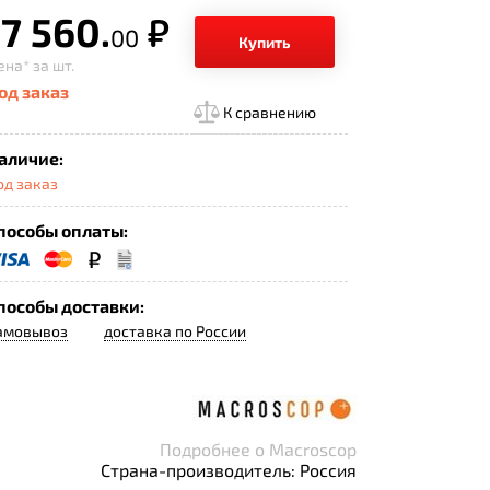
7 560.
р.
00
Купить
ена*
за шт.
од заказ
К сравнению
аличие:
од заказ
пособы оплаты:
пособы доставки:
амовывоз
доставка по России
Подробнее о Macroscop
Страна-производитель: Россия