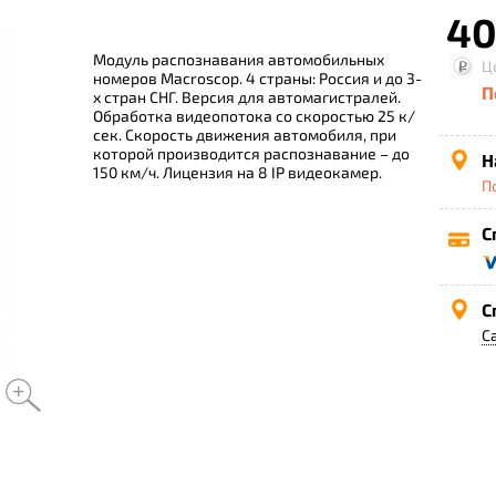
40
Модуль распознавания автомобильных
Ц
номеров Macroscop. 4 страны: Россия и до 3-
П
х стран СНГ. Версия для автомагистралей.
Обработка видеопотока со скоростью 25 к/
сек. Скорость движения автомобиля, при
которой производится распознавание – до
Н
150 км/ч. Лицензия на 8 IP видеокамер.
П
С
С
С