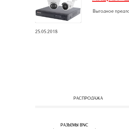
Выгодное предло
25.05.2018
РАСПРОДАЖА
ЕОНАБЛЮДЕНИЯ
ВЕТВИТЕЛИ
АЯ ПАРА
УЛИЧНЫЕ IP КАМЕРЫ
КАБЕЛЬ ВИТАЯ ПАРА
РАЗЪЕМЫ BNC
Б