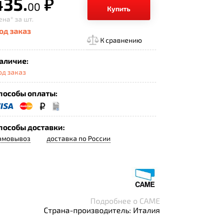
435.
р.
00
Купить
ена*
за шт.
од заказ
К сравнению
аличие:
од заказ
пособы оплаты:
пособы доставки:
амовывоз
доставка по России
Подробнее о CAME
Страна-производитель: Италия