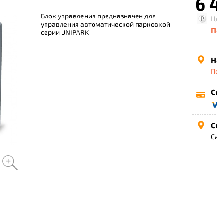
6 
Блок управления предназначен для
Ц
управления автоматической парковкой
П
серии UNIPARK
Н
П
С
С
С