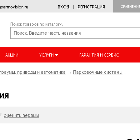
o@armovision.ru
ВХОД
|
РЕГИСТРАЦИЯ
СРАВНЕНИ
Поиск товаров по каталогу:
АКЦИИ
УСЛУГИ
ГАРАНТИЯ И СЕРВИС
баумы, приводы и автоматика
→
Парковочные системы
↓
ия
оценить первым