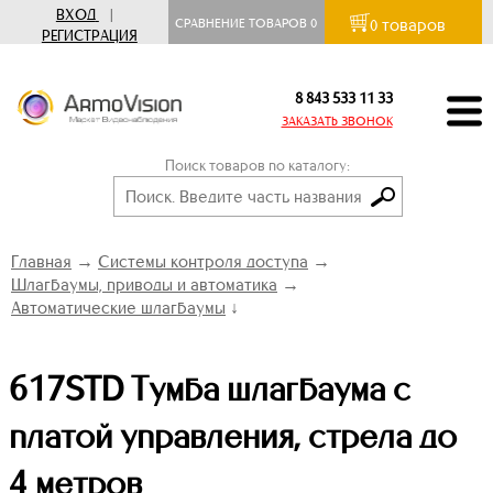
ВХОД
|
товаров
СРАВНЕНИЕ ТОВАРОВ
0
0
РЕГИСТРАЦИЯ
8 843 533 11 33
ЗАКАЗАТЬ ЗВОНОК
Поиск товаров по каталогу:
Главная
→
Системы контроля доступа
→
Шлагбаумы, приводы и автоматика
→
Автоматические шлагбаумы
↓
617STD Тумба шлагбаума с
платой управления, стрела до
4 метров