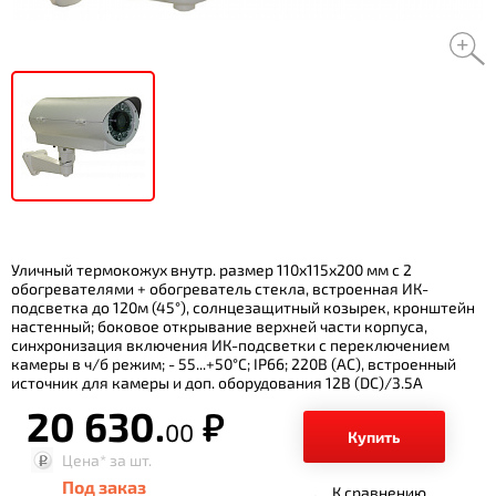
Уличный термокожух внутр. размер 110х115х200 мм с 2
обогревателями + обогреватель стекла, встроенная ИК-
подсветка до 120м (45°), солнцезащитный козырек, кронштейн
настенный; боковое открывание верхней части корпуса,
синхронизация включения ИК-подсветки с переключением
камеры в ч/б режим; - 55...+50°С; IP66; 220В (АС), встроенный
источник для камеры и доп. оборудования 12B (DC)/3.5А
20 630.
р.
00
Купить
Цена*
за шт.
Под заказ
К сравнению