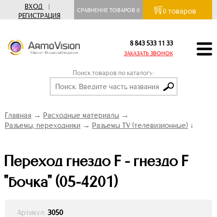
ВХОД
|
товаров
СРАВНЕНИЕ ТОВАРОВ
0
0
РЕГИСТРАЦИЯ
8 843 533 11 33
ЗАКАЗАТЬ ЗВОНОК
Поиск товаров по каталогу:
Главная
→
Расходные материалы
→
Разъемы, переходники
→
Разъемы TV (телевизионные)
↓
Переход гнездо F - гнездо F
"бочка" (05-4201)
Артикул:
3050