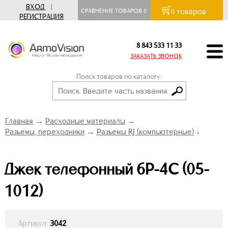
ВХОД
|
товаров
СРАВНЕНИЕ ТОВАРОВ
0
0
РЕГИСТРАЦИЯ
8 843 533 11 33
ЗАКАЗАТЬ ЗВОНОК
Поиск товаров по каталогу:
Главная
→
Расходные материалы
→
Разъемы, переходники
→
Разъемы RJ (компьютерные)
↓
Джек телефонный 6P-4C (05-
1012)
Артикул:
3042